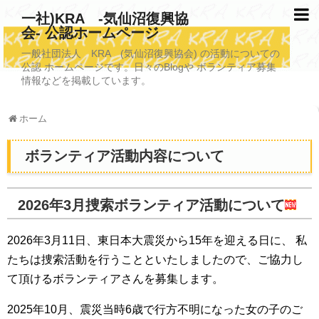
一社)KRA -気仙沼復興協
会- 公認ホームページ
TOPページ
一般社団法人 KRA (気仙沼復興協会) の活動についての
公認 ホームページです。日々のBlogや ボランティア募集
KRAについて
情報などを掲載しています。
KRA沿革
ホーム
清掃事業
ボランティア活動内容について
写真救済事業
福祉事業
2026年3月捜索ボランティア活動について
学校施設改善業務事業
2026年3月11日、東日本大震災から15年を迎える日に、 私
埋蔵発掘/資料整備事業
たちは捜索活動を行うことといたしましたので、ご協力し
て頂けるボランティアさんを募集します。
ボランティア受入
2025年10月、震災当時6歳で行方不明になった女の子のご
2026年3月11日捜索活動ボランティア募集 NEW