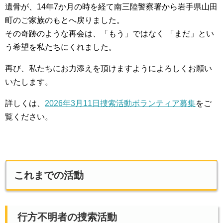
遺骨が、14年7か月の時を経て南三陸警察署から岩手県山田
集中捜索活動の記録
町のご家族のもとへ戻りました。
その奇跡のような再会は、「もう」ではなく 「まだ」とい
ボランティア募集要項
う希望を私たちにくれました。
ボランティアさん集合写真館
再び、私たちにお力添えを頂けますようによろしくお願い
いたします。
被災者支援活動【休止中】
詳しくは、
2026年3月11日捜索活動ボランティア募集
をご
港町の縫いっ娘ぶらぐ
覧ください。
港町の編みっ娘ぶらぐ
編みっ娘たち紹介
KRA BLOG
これまでの活動
リンク
お問い合わせ
行方不明者の捜索活動