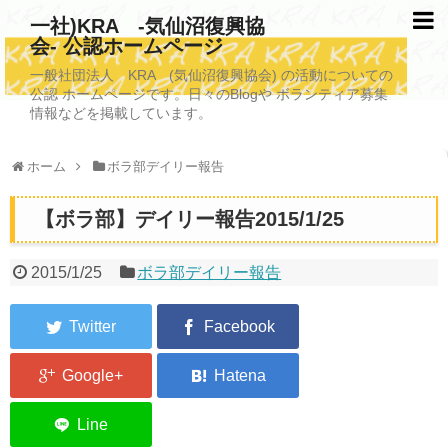
一社)KRA -気仙沼復興協
会- 公認ホームページ
TOPページ
一般社団法人 KRA (気仙沼復興協会) の活動についての
公認 ホームページです。日々のBlogや ボランティア募集
KRAについて
情報などを掲載しています。
KRA沿革
ホーム
ボラ部デイリー報告
清掃事業
【ボラ部】デイリー報告2015/1/25
写真救済事業
福祉事業
2015/1/25
ボラ部デイリー報告
学校施設改善業務事業
埋蔵発掘/資料整備事業
ボランティア受入
2026年3月11日捜索活動ボランティア募集 NEW