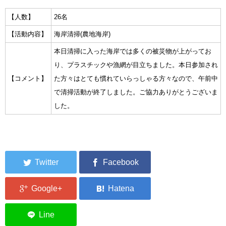
集中捜索活動の記録
【人数】
26名
【活動内容】
海岸清掃(農地海岸)
ボランティア募集要項
本日清掃に入った海岸では多くの被災物が上がってお
ボランティアさん集合写真館
り、プラスチックや漁網が目立ちました。本日参加され
【コメント】
た方々はとても慣れていらっしゃる方々なので、午前中
被災者支援活動【休止中】
で清掃活動が終了しました。ご協力ありがとうございま
港町の縫いっ娘ぶらぐ
した。
港町の編みっ娘ぶらぐ
編みっ娘たち紹介
KRA BLOG
リンク
お問い合わせ