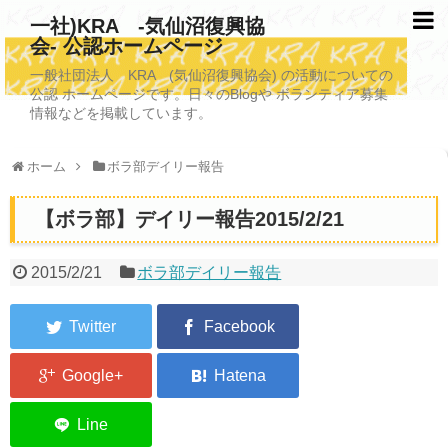
一社)KRA -気仙沼復興協
会- 公認ホームページ
TOPページ
一般社団法人 KRA (気仙沼復興協会) の活動についての
公認 ホームページです。日々のBlogや ボランティア募集
KRAについて
情報などを掲載しています。
KRA沿革
ホーム
ボラ部デイリー報告
清掃事業
【ボラ部】デイリー報告2015/2/21
写真救済事業
福祉事業
2015/2/21
ボラ部デイリー報告
学校施設改善業務事業
埋蔵発掘/資料整備事業
ボランティア受入
2026年3月11日捜索活動ボランティア募集 NEW