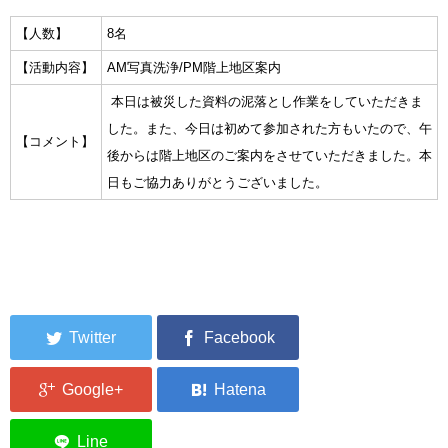
集中捜索活動の記録
【人数】
8名
【活動内容】
AM写真洗浄/PM階上地区案内
ボランティア募集要項
本日は被災した資料の泥落とし作業をしていただきま
ボランティアさん集合写真館
した。また、今日は初めて参加された方もいたので、午
【コメント】
後からは階上地区のご案内をさせていただきました。本
被災者支援活動【休止中】
日もご協力ありがとうございました。
港町の縫いっ娘ぶらぐ
港町の編みっ娘ぶらぐ
編みっ娘たち紹介
KRA BLOG
リンク
お問い合わせ