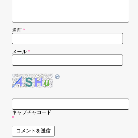
名前
*
メール
*
キャプチャコード
*