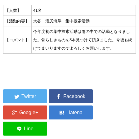
集中捜索活動の記録
【人数】
41名
【活動内容】
大谷 沼尻海岸 集中捜索活動
ボランティア募集要項
今年度初の集中捜索活動は雨の中での活動となりまし
ボランティアさん集合写真館
【コメント】
た。骨らしきものを3本見つけて頂きました。今後も続
けてまいりますのでよろしくお願いします。
被災者支援活動【休止中】
港町の縫いっ娘ぶらぐ
港町の編みっ娘ぶらぐ
編みっ娘たち紹介
KRA BLOG
リンク
お問い合わせ