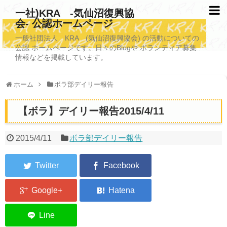
一社)KRA -気仙沼復興協
会- 公認ホームページ
TOPページ
一般社団法人 KRA (気仙沼復興協会) の活動についての
公認 ホームページです。日々のBlogや ボランティア募集
KRAについて
情報などを掲載しています。
KRA沿革
ホーム
ボラ部デイリー報告
清掃事業
【ボラ】デイリー報告2015/4/11
写真救済事業
福祉事業
2015/4/11
ボラ部デイリー報告
学校施設改善業務事業
埋蔵発掘/資料整備事業
ボランティア受入
2026年3月11日捜索活動ボランティア募集 NEW