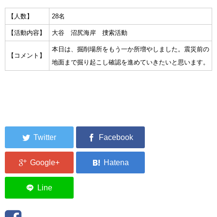
集中捜索活動の記録
【人数】
28名
【活動内容】
大谷 沼尻海岸 捜索活動
ボランティア募集要項
本日は、掘削場所をもう一か所増やしました。震災前の
【コメント】
ボランティアさん集合写真館
地面まで掘り起こし確認を進めていきたいと思います。
被災者支援活動【休止中】
港町の縫いっ娘ぶらぐ
港町の編みっ娘ぶらぐ
編みっ娘たち紹介
KRA BLOG
リンク
お問い合わせ