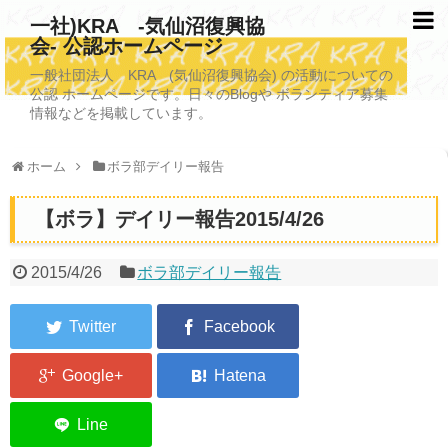
一社)KRA -気仙沼復興協
会- 公認ホームページ
TOPページ
一般社団法人 KRA (気仙沼復興協会) の活動についての
公認 ホームページです。日々のBlogや ボランティア募集
KRAについて
情報などを掲載しています。
KRA沿革
ホーム
ボラ部デイリー報告
清掃事業
【ボラ】デイリー報告2015/4/26
写真救済事業
福祉事業
2015/4/26
ボラ部デイリー報告
学校施設改善業務事業
埋蔵発掘/資料整備事業
ボランティア受入
2026年3月11日捜索活動ボランティア募集 NEW