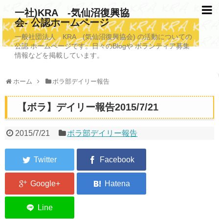
一社)KRA -気仙沼復興協
会- 公認ホームページ
TOPページ
一般社団法人 KRA (気仙沼復興協会) の活動についての
公認 ホームページです。日々のBlogや ボランティア募集
KRAについて
情報などを掲載しています。
KRA沿革
ホーム
ボラ部デイリー報告
清掃事業
【ボラ】デイリー報告2015/7/21
写真救済事業
福祉事業
2015/7/21
ボラ部デイリー報告
学校施設改善業務事業
埋蔵発掘/資料整備事業
ボランティア受入
2026年3月11日捜索活動ボランティア募集 NEW