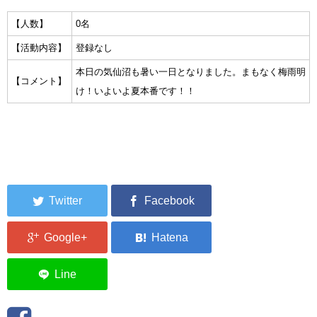
集中捜索活動の記録
【人数】
0名
【活動内容】
登録なし
ボランティア募集要項
本日の気仙沼も暑い一日となりました。まもなく梅雨明
【コメント】
ボランティアさん集合写真館
け！いよいよ夏本番です！！
被災者支援活動【休止中】
港町の縫いっ娘ぶらぐ
港町の編みっ娘ぶらぐ
編みっ娘たち紹介
KRA BLOG
リンク
お問い合わせ