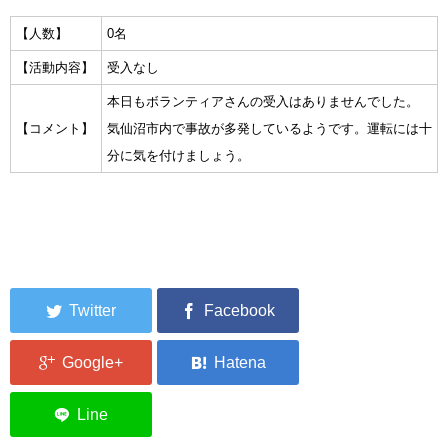
集中捜索活動の記録
【人数】
0名
【活動内容】
受入なし
ボランティア募集要項
本日もボランティアさんの受入はありませんでした。
ボランティアさん集合写真館
【コメント】
気仙沼市内で事故が多発しているようです。運転には十
分に気を付けましょう。
被災者支援活動【休止中】
港町の縫いっ娘ぶらぐ
港町の編みっ娘ぶらぐ
編みっ娘たち紹介
KRA BLOG
リンク
お問い合わせ