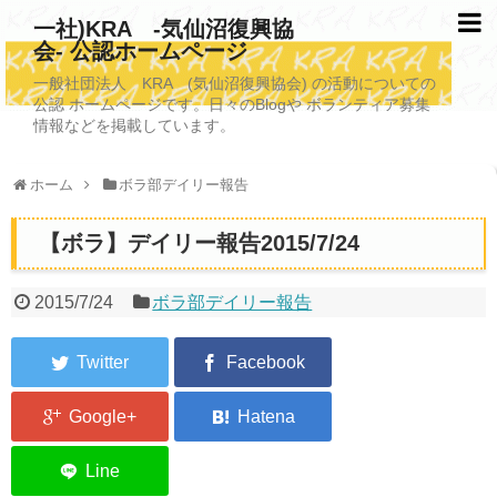
一社)KRA -気仙沼復興協
会- 公認ホームページ
TOPページ
一般社団法人 KRA (気仙沼復興協会) の活動についての
公認 ホームページです。日々のBlogや ボランティア募集
KRAについて
情報などを掲載しています。
KRA沿革
ホーム
ボラ部デイリー報告
清掃事業
【ボラ】デイリー報告2015/7/24
写真救済事業
福祉事業
2015/7/24
ボラ部デイリー報告
学校施設改善業務事業
埋蔵発掘/資料整備事業
ボランティア受入
2026年3月11日捜索活動ボランティア募集 NEW