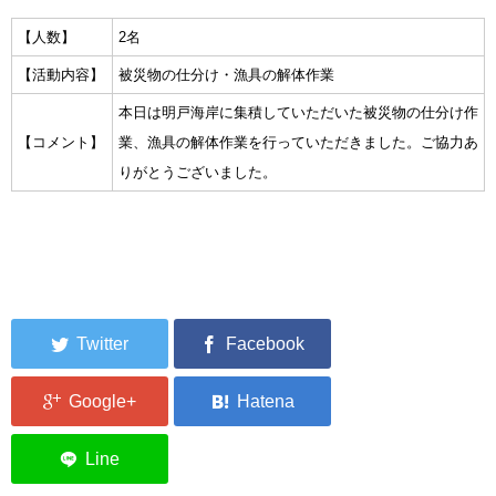
集中捜索活動の記録
【人数】
2名
【活動内容】
被災物の仕分け・漁具の解体作業
ボランティア募集要項
本日は明戸海岸に集積していただいた被災物の仕分け作
ボランティアさん集合写真館
【コメント】
業、漁具の解体作業を行っていただきました。ご協力あ
りがとうございました。
被災者支援活動【休止中】
港町の縫いっ娘ぶらぐ
港町の編みっ娘ぶらぐ
編みっ娘たち紹介
KRA BLOG
リンク
お問い合わせ