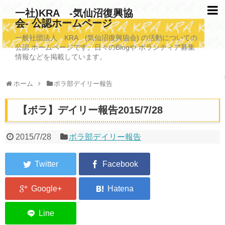
一社)KRA -気仙沼復興協
会- 公認ホームページ
TOPページ
一般社団法人 KRA (気仙沼復興協会) の活動についての
公認 ホームページです。日々のBlogや ボランティア募集
KRAについて
情報などを掲載しています。
KRA沿革
ホーム
ボラ部デイリー報告
清掃事業
【ボラ】デイリー報告2015/7/28
写真救済事業
福祉事業
2015/7/28
ボラ部デイリー報告
学校施設改善業務事業
埋蔵発掘/資料整備事業
ボランティア受入
2026年3月11日捜索活動ボランティア募集 NEW