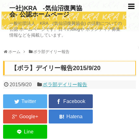
一社)KRA -気仙沼復興協
会- 公認ホームページ
TOPページ
一般社団法人 KRA (気仙沼復興協会) の活動についての
公認 ホームページです。日々のBlogや ボランティア募集
KRAについて
情報などを掲載しています。
KRA沿革
ホーム
ボラ部デイリー報告
清掃事業
【ボラ】デイリー報告2015/9/20
写真救済事業
福祉事業
2015/9/20
ボラ部デイリー報告
学校施設改善業務事業
埋蔵発掘/資料整備事業
ボランティア受入
2026年3月11日捜索活動ボランティア募集 NEW