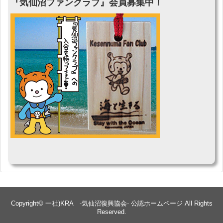
『気仙沼ファンクラブ』会員募集中！
Copyright©
一社)KRA -気仙沼復興協会- 公認ホームページ
All Rights
Reserved.