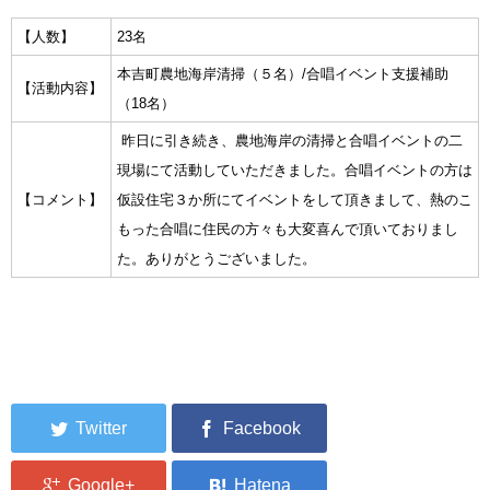
集中捜索活動の記録
【人数】
23名
本吉町農地海岸清掃（５名）/合唱イベント支援補助
【活動内容】
ボランティア募集要項
（18名）
ボランティアさん集合写真館
昨日に引き続き、農地海岸の清掃と合唱イベントの二
現場にて活動していただきました。合唱イベントの方は
被災者支援活動【休止中】
【コメント】
仮設住宅３か所にてイベントをして頂きまして、熱のこ
港町の縫いっ娘ぶらぐ
もった合唱に住民の方々も大変喜んで頂いておりまし
た。ありがとうございました。
港町の編みっ娘ぶらぐ
編みっ娘たち紹介
KRA BLOG
リンク
お問い合わせ