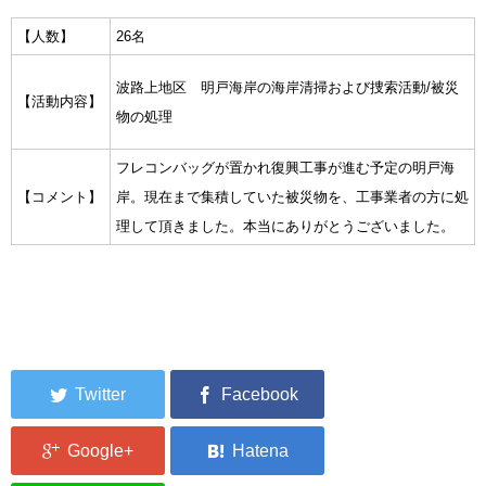
集中捜索活動の記録
【人数】
26名
ボランティア募集要項
波路上地区 明戸海岸の海岸清掃および捜索活動/被災
【活動内容】
物の処理
ボランティアさん集合写真館
フレコンバッグが置かれ復興工事が進む予定の明戸海
被災者支援活動【休止中】
【コメント】
岸。現在まで集積していた被災物を、工事業者の方に処
理して頂きました。本当にありがとうございました。
港町の縫いっ娘ぶらぐ
港町の編みっ娘ぶらぐ
編みっ娘たち紹介
KRA BLOG
リンク
お問い合わせ