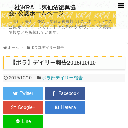
一社)KRA -気仙沼復興協
会- 公認ホームページ
TOPページ
一般社団法人 KRA (気仙沼復興協会) の活動についての
公認 ホームページです。日々のBlogや ボランティア募集
KRAについて
情報などを掲載しています。
KRA沿革
ホーム
ボラ部デイリー報告
清掃事業
【ボラ】デイリー報告2015/10/10
写真救済事業
福祉事業
2015/10/10
ボラ部デイリー報告
学校施設改善業務事業
埋蔵発掘/資料整備事業
ボランティア受入
2026年3月11日捜索活動ボランティア募集 NEW