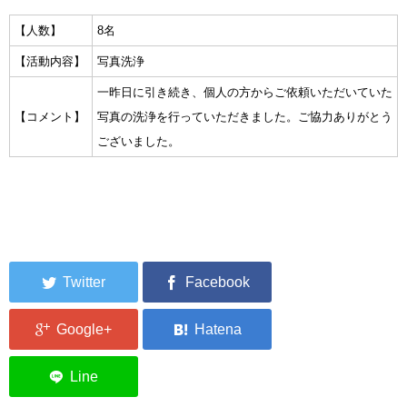
集中捜索活動の記録
【人数】
8名
【活動内容】
写真洗浄
ボランティア募集要項
一昨日に引き続き、個人の方からご依頼いただいていた
ボランティアさん集合写真館
【コメント】
写真の洗浄を行っていただきました。ご協力ありがとう
ございました。
被災者支援活動【休止中】
港町の縫いっ娘ぶらぐ
港町の編みっ娘ぶらぐ
編みっ娘たち紹介
KRA BLOG
リンク
お問い合わせ