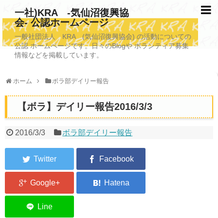
一社)KRA -気仙沼復興協
会- 公認ホームページ
TOPページ
一般社団法人 KRA (気仙沼復興協会) の活動についての
公認 ホームページです。日々のBlogや ボランティア募集
KRAについて
情報などを掲載しています。
KRA沿革
ホーム
ボラ部デイリー報告
清掃事業
【ボラ】デイリー報告2016/3/3
写真救済事業
福祉事業
2016/3/3
ボラ部デイリー報告
学校施設改善業務事業
埋蔵発掘/資料整備事業
ボランティア受入
2026年3月11日捜索活動ボランティア募集 NEW