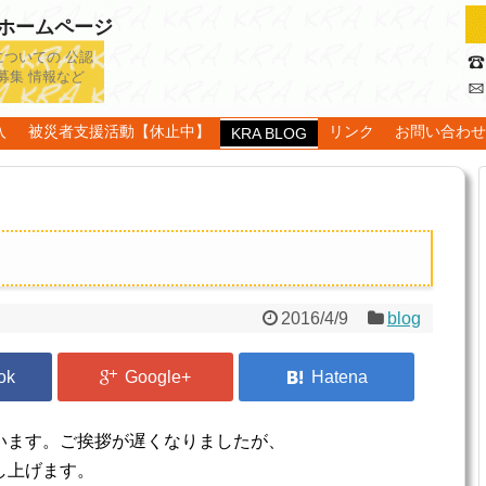
認ホームページ
についての 公認
募集 情報など
入
被災者支援活動【休止中】
リンク
お問い合わ
KRA BLOG
2016/4/9
blog
います。ご挨拶が遅くなりましたが、
し上げます。