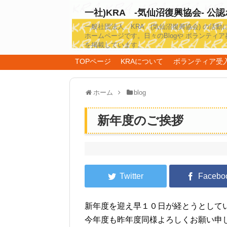
一社)KRA -気仙沼復興協会- 公
一般社団法人 KRA (気仙沼復興協会) の活動
ホームページです。日々のBlogや ボランティア
を掲載しています。
TOPページ
KRAについて
ボランティア受
ホーム
blog
新年度のご挨拶
新年度を迎え早１０日が経とうとして
今年度も昨年度同様よろしくお願い申