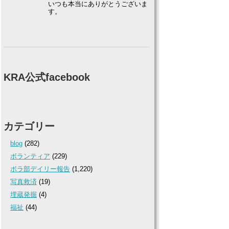
いつも本当にありがとうございま
す。
KRA公式facebook
カテゴリー
blog
(282)
ボランティア
(229)
ボラ部デイリー報告
(1,220)
写真救済
(19)
埋蔵発掘
(4)
福祉
(44)