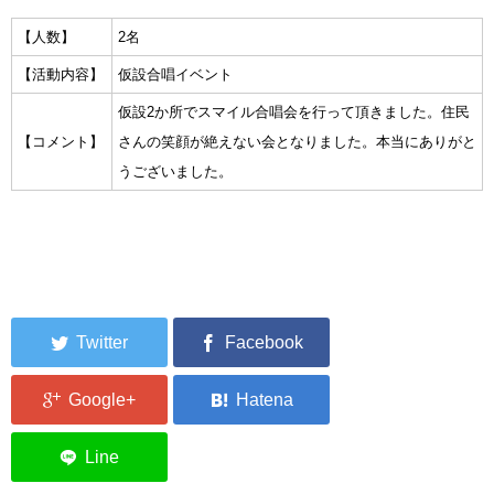
集中捜索活動の記録
【人数】
2名
【活動内容】
仮設合唱イベント
ボランティア募集要項
仮設2か所でスマイル合唱会を行って頂きました。住民
ボランティアさん集合写真館
【コメント】
さんの笑顔が絶えない会となりました。本当にありがと
うございました。
被災者支援活動【休止中】
港町の縫いっ娘ぶらぐ
港町の編みっ娘ぶらぐ
編みっ娘たち紹介
KRA BLOG
リンク
お問い合わせ