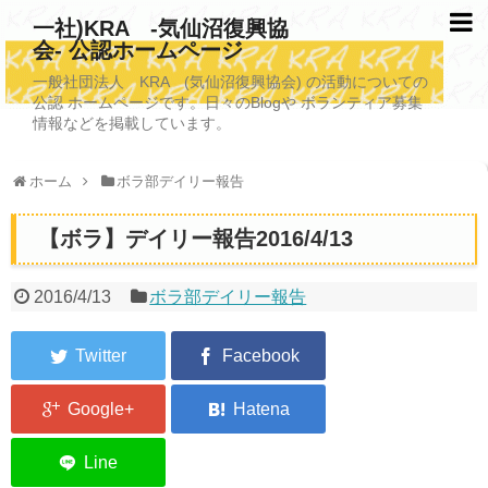
一社)KRA -気仙沼復興協
会- 公認ホームページ
TOPページ
一般社団法人 KRA (気仙沼復興協会) の活動についての
公認 ホームページです。日々のBlogや ボランティア募集
KRAについて
情報などを掲載しています。
KRA沿革
ホーム
ボラ部デイリー報告
清掃事業
【ボラ】デイリー報告2016/4/13
写真救済事業
福祉事業
2016/4/13
ボラ部デイリー報告
学校施設改善業務事業
埋蔵発掘/資料整備事業
ボランティア受入
2026年3月11日捜索活動ボランティア募集 NEW