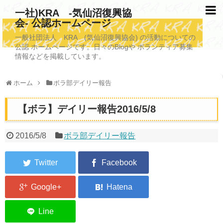
一社)KRA -気仙沼復興協
会- 公認ホームページ
TOPページ
一般社団法人 KRA (気仙沼復興協会) の活動についての
公認 ホームページです。日々のBlogや ボランティア募集
KRAについて
情報などを掲載しています。
KRA沿革
ホーム
ボラ部デイリー報告
清掃事業
【ボラ】デイリー報告2016/5/8
写真救済事業
福祉事業
2016/5/8
ボラ部デイリー報告
学校施設改善業務事業
埋蔵発掘/資料整備事業
ボランティア受入
2026年3月11日捜索活動ボランティア募集 NEW