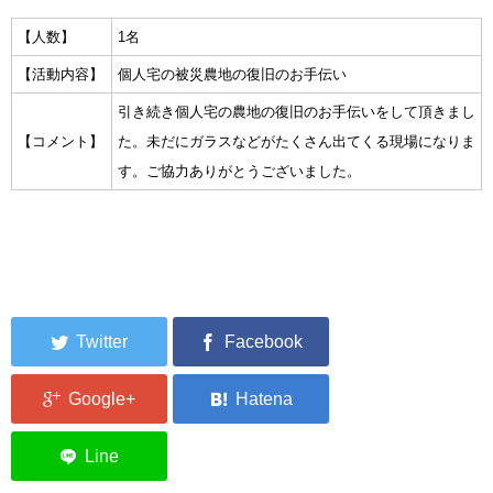
集中捜索活動の記録
【人数】
1名
【活動内容】
個人宅の被災農地の復旧のお手伝い
ボランティア募集要項
引き続き個人宅の農地の復旧のお手伝いをして頂きまし
ボランティアさん集合写真館
【コメント】
た。未だにガラスなどがたくさん出てくる現場になりま
す。ご協力ありがとうございました。
被災者支援活動【休止中】
港町の縫いっ娘ぶらぐ
港町の編みっ娘ぶらぐ
編みっ娘たち紹介
KRA BLOG
リンク
お問い合わせ