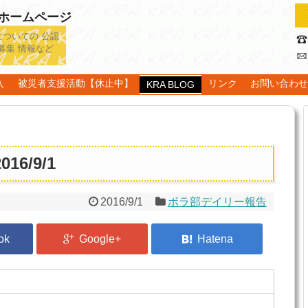
認ホームページ
についての 公認
募集 情報など
入
被災者支援活動【休止中】
リンク
お問い合わ
KRA BLOG
6/9/1
2016/9/1
ボラ部デイリー報告