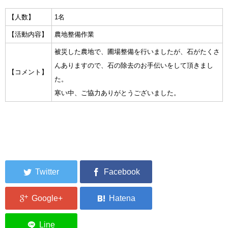
集中捜索活動の記録
【人数】
1名
【活動内容】
農地整備作業
ボランティア募集要項
被災した農地で、圃場整備を行いましたが、石がたくさ
ボランティアさん集合写真館
んありますので、石の除去のお手伝いをして頂きまし
【コメント】
た。
被災者支援活動【休止中】
寒い中、ご協力ありがとうございました。
港町の縫いっ娘ぶらぐ
港町の編みっ娘ぶらぐ
編みっ娘たち紹介
KRA BLOG
リンク
お問い合わせ