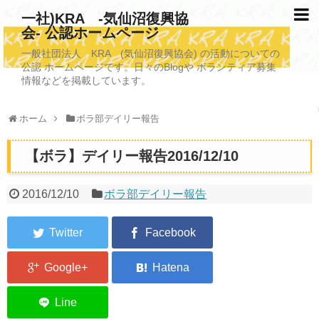
一社)KRA -気仙沼復興協
会- 公認ホームページ
TOPページ
一般社団法人 KRA (気仙沼復興協会) の活動についての
公認 ホームページです。日々のBlogや ボランティア募集
KRAについて
情報などを掲載しています。
KRA沿革
ホーム
ボラ部デイリー報告
清掃事業
【ボラ】デイリー報告2016/12/10
写真救済事業
福祉事業
2016/12/10
ボラ部デイリー報告
学校施設改善業務事業
埋蔵発掘/資料整備事業
ボランティア受入
2026年3月11日捜索活動ボランティア募集 NEW