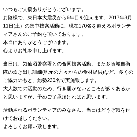
集中捜索活動の記録
いつもご支援ありがとうございます。
お陰様で、東日本大震災から6年目を迎えます、2017年3月
ボランティア募集要項
11日(土）の集中捜索活動に、現在170名を超えるボランテ
ィアさんのご予約を頂いております。
ボランティアさん集合写真館
本当にありがとうございます。
心よりお礼を申し上げます。
被災者支援活動【休止中】
当日は、気仙沼警察署との合同捜索活動、また多賀城自衛
港町の縫いっ娘ぶらぐ
隊の炊き出し訓練(地元の方々からの食材提供)など、多くの
港町の編みっ娘ぶらぐ
ご協力のもと、総勢230名で実施致します。
編みっ娘たち紹介
大人数での活動のため、行き届かないところが多々あるか
と思いますが、予めご了承頂ければと思います。
KRA BLOG
活動されるボランティアのみなさん、当日はどうぞ気を付
けてお越しください。
リンク
よろしくお願い致します。
お問い合わせ