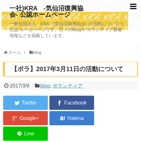
一社)KRA -気仙沼復興協
会- 公認ホームページ
TOPページ
一般社団法人 KRA (気仙沼復興協会) の活動についての
公認 ホームページです。日々のBlogや ボランティア募集
KRAについて
情報などを掲載しています。
KRA沿革
ホーム
blog
清掃事業
【ボラ】2017年3月11日の活動について
写真救済事業
福祉事業
2017/3/9
blog
,
ボランティア
学校施設改善業務事業
埋蔵発掘/資料整備事業
ボランティア受入
2026年3月11日捜索活動ボランティア募集 NEW