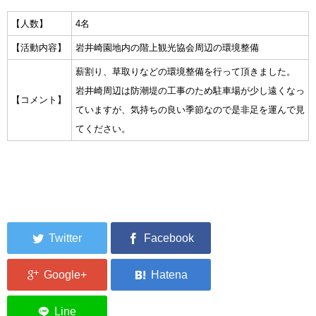
集中捜索活動の記録
【人数】
4名
【活動内容】
岩井崎園地内の階上観光協会周辺の環境整備
ボランティア募集要項
薪割り、草取りなどの環境整備を行って頂きました。
ボランティアさん集合写真館
岩井崎周辺は防潮堤の工事のため駐車場が少し遠くなっ
【コメント】
ていますが、気持ちの良い季節なので是非足を運んで見
被災者支援活動【休止中】
てください。
港町の縫いっ娘ぶらぐ
港町の編みっ娘ぶらぐ
編みっ娘たち紹介
KRA BLOG
リンク
お問い合わせ