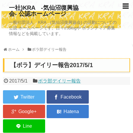
一社)KRA -気仙沼復興協
会- 公認ホームページ
TOPページ
一般社団法人 KRA (気仙沼復興協会) の活動についての
公認 ホームページです。日々のBlogや ボランティア募集
KRAについて
情報などを掲載しています。
KRA沿革
ホーム
ボラ部デイリー報告
清掃事業
【ボラ】デイリー報告2017/5/1
写真救済事業
福祉事業
2017/5/1
ボラ部デイリー報告
学校施設改善業務事業
埋蔵発掘/資料整備事業
ボランティア受入
2026年3月11日捜索活動ボランティア募集 NEW