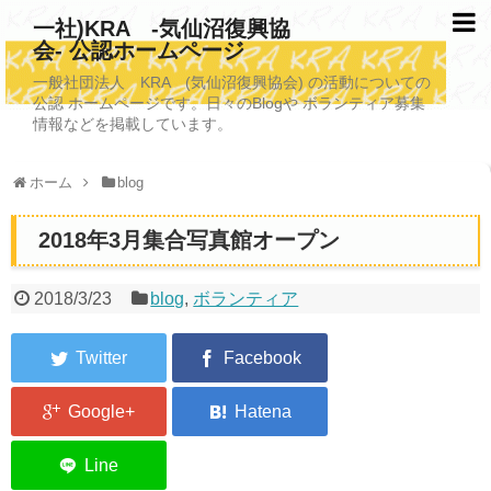
一社)KRA -気仙沼復興協
会- 公認ホームページ
TOPページ
一般社団法人 KRA (気仙沼復興協会) の活動についての
公認 ホームページです。日々のBlogや ボランティア募集
KRAについて
情報などを掲載しています。
KRA沿革
ホーム
blog
清掃事業
2018年3月集合写真館オープン
写真救済事業
福祉事業
2018/3/23
blog
,
ボランティア
学校施設改善業務事業
埋蔵発掘/資料整備事業
ボランティア受入
2026年3月11日捜索活動ボランティア募集 NEW