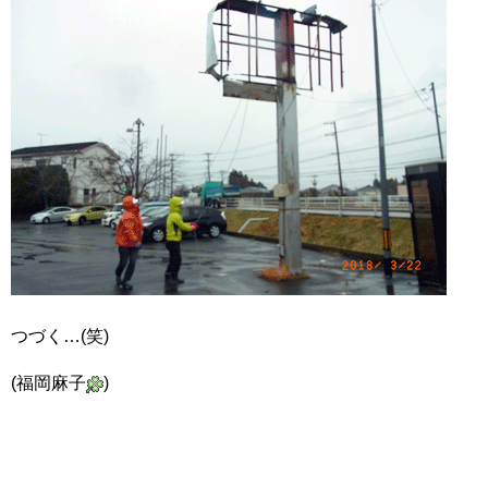
つづく…(笑)
(福岡麻子
)