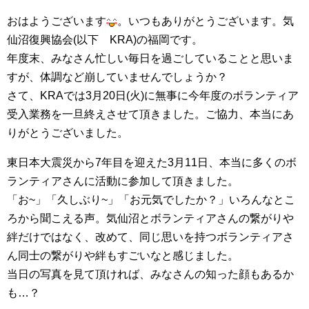
集中捜索活動の記録
おはようございます
。いつもありがとうございます。気
仙沼復興協会(以下 KRA)の福岡です。
ボランティア募集要項
年度末、みなさん忙しい毎日を過ごしていることと思いま
すが、体調など崩していませんでしょうか？
ボランティアさん集合写真館
さて、KRAでは3月20日(火)に無事に今年度のボランティア
受入業務を一旦終えさせて頂きました。ご協力、本当にあ
被災者支援活動【休止中】
りがとうございました。
港町の縫いっ娘ぶらぐ
東日本大震災から7年目を迎えた3月11日、本当に多くのボ
港町の編みっ娘ぶらぐ
ランティアさんに活動に参加して頂きました。
編みっ娘たち紹介
「お~」「久しぶり~」「お元気でしたか？」いろんなとこ
ろから聞こえる声。気仙沼とボランティアさんの繋がりや
絆だけではなく、改めて、同じ思いを持つボランティアさ
KRA BLOG
ん同士の繋がりや絆もすごいなと感じました。
リンク
当日の写真を見て頂ければ、みなさんの知った顔もあるか
も…？
お問い合わせ