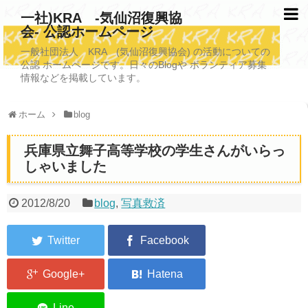
一社)KRA -気仙沼復興協
会- 公認ホームページ
TOPページ
一般社団法人 KRA (気仙沼復興協会) の活動についての
公認 ホームページです。日々のBlogや ボランティア募集
KRAについて
情報などを掲載しています。
KRA沿革
ホーム
blog
清掃事業
兵庫県立舞子高等学校の学生さんがいらっ
写真救済事業
しゃいました
福祉事業
2012/8/20
blog
,
写真救済
学校施設改善業務事業
埋蔵発掘/資料整備事業
ボランティア受入
2026年3月11日捜索活動ボランティア募集 NEW