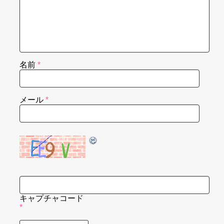
名前
*
メール
*
キャプチャコード
*