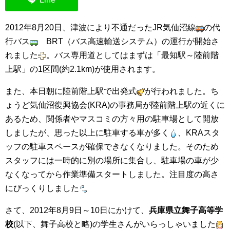
集中捜索活動の記録
2012年8月20日、津波により不通だったJR気仙沼線
の代
行バス
BRT（バス高速輸送システム）の運行が開始さ
ボランティア募集要項
れました
。バス専用道としてはまずは「最知駅～陸前階
ボランティアさん集合写真館
上駅」の1区間(約2.1km)が使用されます。
また、本日朝に陸前階上駅で出発式
が行われました。ち
被災者支援活動【休止中】
ょうど気仙沼復興協会(KRA)の事務局が陸前階上駅の近くに
港町の縫いっ娘ぶらぐ
あるため、関係者やマスコミの方々用の駐車場として開放
港町の編みっ娘ぶらぐ
しましたが、思った以上に駐車する車が多く
、KRAスタ
ッフの駐車スペースが確保できなくなりました。そのため
編みっ娘たち紹介
スタッフには一時的に別の場所に集合し、駐車場の車が少
なくなってから作業準備スタートしました。注目度の高さ
KRA BLOG
にびっくりしました
リンク
さて、2012年8月9日～10日にかけて、
兵庫県立舞子高等学
お問い合わせ
校
(以下、舞子高校と略)の学生さんがいらっしゃいました