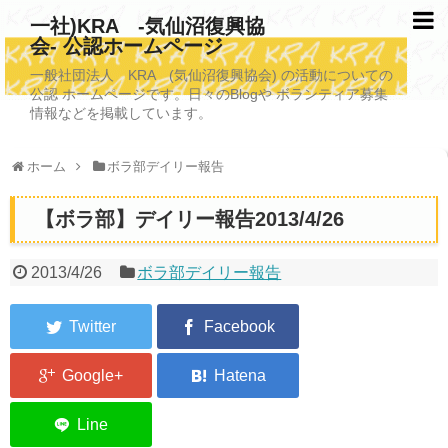
一社)KRA -気仙沼復興協
会- 公認ホームページ
TOPページ
一般社団法人 KRA (気仙沼復興協会) の活動についての
公認 ホームページです。日々のBlogや ボランティア募集
KRAについて
情報などを掲載しています。
KRA沿革
ホーム
ボラ部デイリー報告
清掃事業
【ボラ部】デイリー報告2013/4/26
写真救済事業
福祉事業
2013/4/26
ボラ部デイリー報告
学校施設改善業務事業
埋蔵発掘/資料整備事業
ボランティア受入
2026年3月11日捜索活動ボランティア募集 NEW