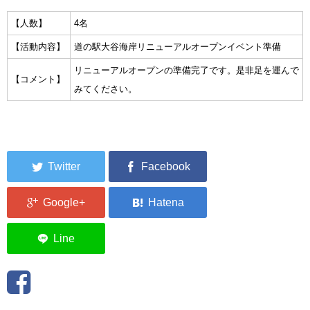
集中捜索活動の記録
【人数】
4名
【活動内容】
道の駅大谷海岸リニューアルオープンイベント準備
ボランティア募集要項
リニューアルオープンの準備完了です。是非足を運んで
【コメント】
ボランティアさん集合写真館
みてください。
被災者支援活動【休止中】
港町の縫いっ娘ぶらぐ
港町の編みっ娘ぶらぐ
編みっ娘たち紹介
KRA BLOG
リンク
お問い合わせ