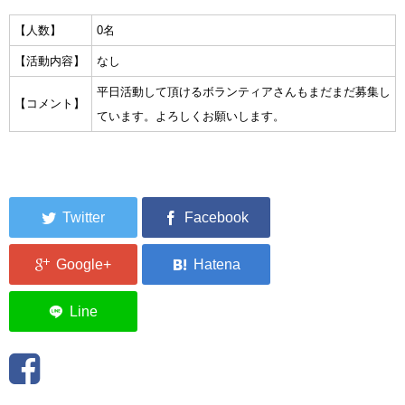
集中捜索活動の記録
【人数】
0名
【活動内容】
なし
ボランティア募集要項
平日活動して頂けるボランティアさんもまだまだ募集し
【コメント】
ボランティアさん集合写真館
ています。よろしくお願いします。
被災者支援活動【休止中】
港町の縫いっ娘ぶらぐ
港町の編みっ娘ぶらぐ
編みっ娘たち紹介
KRA BLOG
リンク
お問い合わせ