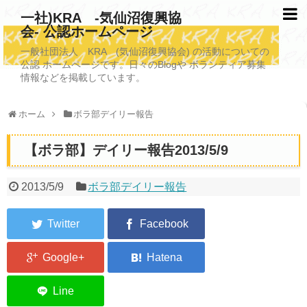
一社)KRA -気仙沼復興協
会- 公認ホームページ
TOPページ
一般社団法人 KRA (気仙沼復興協会) の活動についての
公認 ホームページです。日々のBlogや ボランティア募集
KRAについて
情報などを掲載しています。
KRA沿革
ホーム
ボラ部デイリー報告
清掃事業
【ボラ部】デイリー報告2013/5/9
写真救済事業
福祉事業
2013/5/9
ボラ部デイリー報告
学校施設改善業務事業
埋蔵発掘/資料整備事業
ボランティア受入
2026年3月11日捜索活動ボランティア募集 NEW