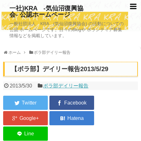
一社)KRA -気仙沼復興協
会- 公認ホームページ
TOPページ
一般社団法人 KRA (気仙沼復興協会) の活動についての
公認 ホームページです。日々のBlogや ボランティア募集
KRAについて
情報などを掲載しています。
KRA沿革
ホーム
ボラ部デイリー報告
清掃事業
【ボラ部】デイリー報告2013/5/29
写真救済事業
福祉事業
2013/5/30
ボラ部デイリー報告
学校施設改善業務事業
埋蔵発掘/資料整備事業
ボランティア受入
2026年3月11日捜索活動ボランティア募集 NEW