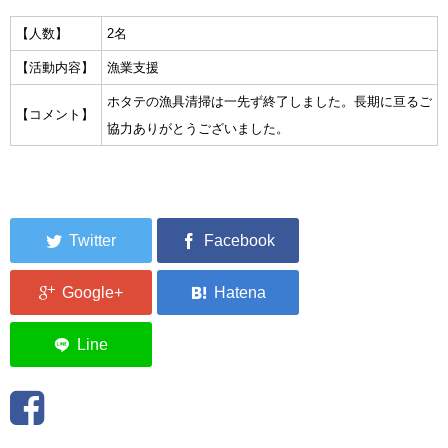
集中捜索活動の記録
【人数】
2名
【活動内容】
漁業支援
ボランティア募集要項
ホタテの漁具清掃は一先ず終了しました。長期に亘るご
【コメント】
ボランティアさん集合写真館
協力ありがとうございました。
被災者支援活動【休止中】
港町の縫いっ娘ぶらぐ
港町の編みっ娘ぶらぐ
編みっ娘たち紹介
KRA BLOG
リンク
お問い合わせ