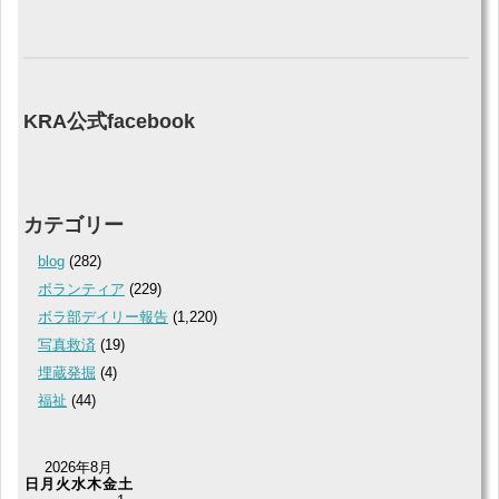
KRA公式facebook
カテゴリー
blog
(282)
ボランティア
(229)
ボラ部デイリー報告
(1,220)
写真救済
(19)
埋蔵発掘
(4)
福祉
(44)
2026年8月
日
月
火
水
木
金
土