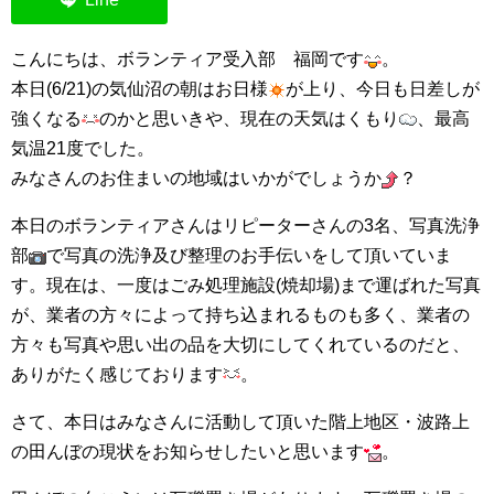
集中捜索活動の記録
こんにちは、ボランティア受入部 福岡です
。
本日(6/21)の気仙沼の朝はお日様
が上り、今日も日差しが
ボランティア募集要項
強くなる
のかと思いきや、現在の天気はくもり
、最高
ボランティアさん集合写真館
気温21度でした。
みなさんのお住まいの地域はいかがでしょうか
？
被災者支援活動【休止中】
本日のボランティアさんはリピーターさんの3名、写真洗浄
港町の縫いっ娘ぶらぐ
部
で写真の洗浄及び整理のお手伝いをして頂いていま
港町の編みっ娘ぶらぐ
す。現在は、一度はごみ処理施設(焼却場)まで運ばれた写真
が、業者の方々によって持ち込まれるものも多く、業者の
編みっ娘たち紹介
方々も写真や思い出の品を大切にしてくれているのだと、
ありがたく感じております
。
KRA BLOG
さて、本日はみなさんに活動して頂いた階上地区・波路上
リンク
の田んぼの現状をお知らせしたいと思います
。
お問い合わせ