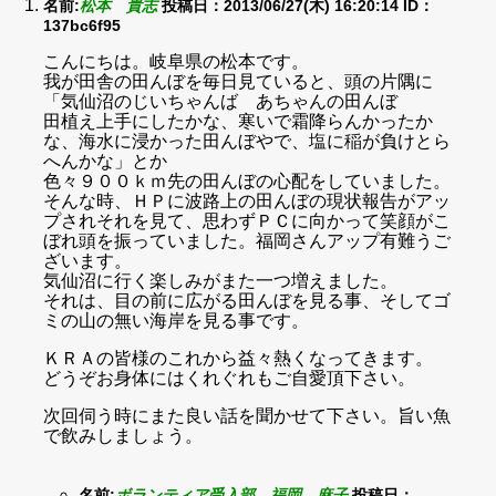
名前:
松本 貴志
投稿日：2013/06/27(木) 16:20:14
ID：
137bc6f95
こんにちは。岐阜県の松本です。
我が田舎の田んぼを毎日見ていると、頭の片隅に
「気仙沼のじいちゃんば あちゃんの田んぼ
田植え上手にしたかな、寒いで霜降らんかったか
な、海水に浸かった田んぼやで、塩に稲が負けとら
へんかな」とか
色々９００ｋｍ先の田んぼの心配をしていました。
そんな時、ＨＰに波路上の田んぼの現状報告がアッ
プされそれを見て、思わずＰＣに向かって笑顔がこ
ぼれ頭を振っていました。福岡さんアップ有難うご
ざいます。
気仙沼に行く楽しみがまた一つ増えました。
それは、目の前に広がる田んぼを見る事、そしてゴ
ミの山の無い海岸を見る事です。
ＫＲＡの皆様のこれから益々熱くなってきます。
どうぞお身体にはくれぐれもご自愛頂下さい。
次回伺う時にまた良い話を聞かせて下さい。旨い魚
で飲みしましょう。
名前:
ボランティア受入部 福岡 麻子
投稿日：