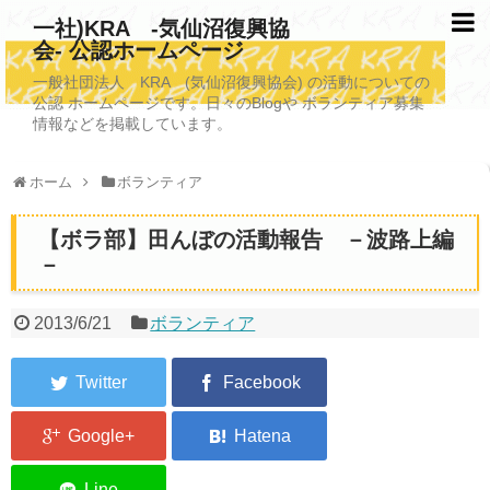
一社)KRA -気仙沼復興協
会- 公認ホームページ
TOPページ
一般社団法人 KRA (気仙沼復興協会) の活動についての
公認 ホームページです。日々のBlogや ボランティア募集
KRAについて
情報などを掲載しています。
KRA沿革
ホーム
ボランティア
清掃事業
【ボラ部】田んぼの活動報告 －波路上編
写真救済事業
－
福祉事業
2013/6/21
ボランティア
学校施設改善業務事業
埋蔵発掘/資料整備事業
ボランティア受入
2026年3月11日捜索活動ボランティア募集 NEW