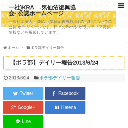
一社)KRA -気仙沼復興協
会- 公認ホームページ
TOPページ
一般社団法人 KRA (気仙沼復興協会) の活動についての
公認 ホームページです。日々のBlogや ボランティア募集
KRAについて
情報などを掲載しています。
KRA沿革
ホーム
ボラ部デイリー報告
清掃事業
【ボラ部】デイリー報告2013/6/24
写真救済事業
福祉事業
2013/6/24
ボラ部デイリー報告
学校施設改善業務事業
埋蔵発掘/資料整備事業
ボランティア受入
2026年3月11日捜索活動ボランティア募集 NEW