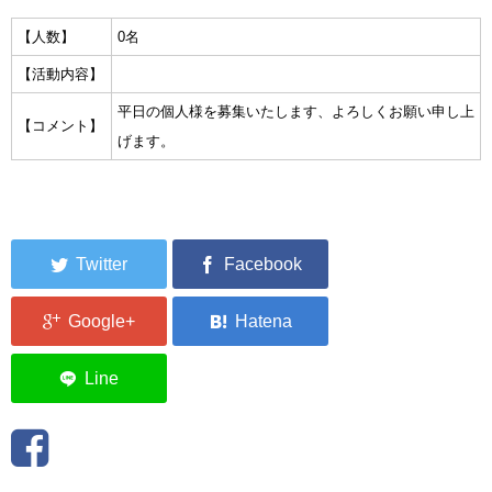
集中捜索活動の記録
【人数】
0名
【活動内容】
ボランティア募集要項
平日の個人様を募集いたします、よろしくお願い申し上
【コメント】
ボランティアさん集合写真館
げます。
被災者支援活動【休止中】
港町の縫いっ娘ぶらぐ
港町の編みっ娘ぶらぐ
編みっ娘たち紹介
KRA BLOG
リンク
お問い合わせ