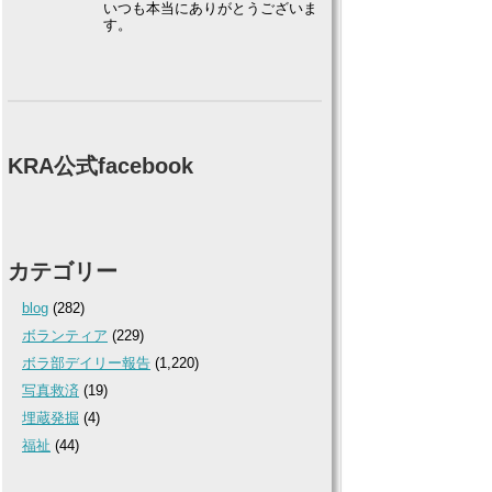
いつも本当にありがとうございま
す。
KRA公式facebook
カテゴリー
blog
(282)
ボランティア
(229)
ボラ部デイリー報告
(1,220)
写真救済
(19)
埋蔵発掘
(4)
福祉
(44)