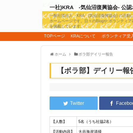
一社)KRA -気仙沼復興協会- 公
一般社団法人 KRA (気仙沼復興協会) の活動
ホームページです。日々のBlogや ボランティア
を掲載しています。
TOPページ
KRAについて
ボランティア受
ホーム
ボラ部デイリー報告
【ボラ部】デイリー報告20
【人数】
5名（うち社協2名）
【活動内容】
大谷海岸清掃