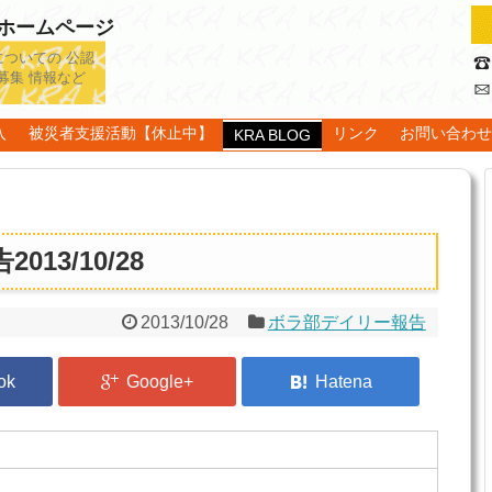
認ホームページ
についての 公認
募集 情報など
入
被災者支援活動【休止中】
リンク
お問い合わ
KRA BLOG
13/10/28
2013/10/28
ボラ部デイリー報告