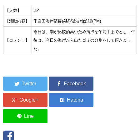
集中捜索活動の記録
【人数】
3名
【活動内容】
千岩田海岸清掃(AM)/被災物処理(PM)
ボランティア募集要項
今日は、潮が比較的高いため清掃を午前中までとし、午
ボランティアさん集合写真館
【コメント】
後は、今日の海岸から出たゴミの分別をして頂きまし
た。
被災者支援活動【休止中】
港町の縫いっ娘ぶらぐ
港町の編みっ娘ぶらぐ
編みっ娘たち紹介
KRA BLOG
リンク
お問い合わせ