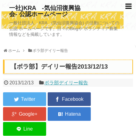
一社)KRA -気仙沼復興協
会- 公認ホームページ
TOPページ
一般社団法人 KRA (気仙沼復興協会) の活動についての
公認 ホームページです。日々のBlogや ボランティア募集
KRAについて
情報などを掲載しています。
KRA沿革
ホーム
ボラ部デイリー報告
清掃事業
【ボラ部】デイリー報告2013/12/13
写真救済事業
福祉事業
2013/12/13
ボラ部デイリー報告
学校施設改善業務事業
埋蔵発掘/資料整備事業
ボランティア受入
2026年3月11日捜索活動ボランティア募集 NEW