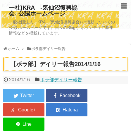
一社)KRA -気仙沼復興協
会- 公認ホームページ
TOPページ
一般社団法人 KRA (気仙沼復興協会) の活動についての
公認 ホームページです。日々のBlogや ボランティア募集
KRAについて
情報などを掲載しています。
KRA沿革
ホーム
ボラ部デイリー報告
清掃事業
【ボラ部】デイリー報告2014/1/16
写真救済事業
福祉事業
2014/1/16
ボラ部デイリー報告
学校施設改善業務事業
埋蔵発掘/資料整備事業
ボランティア受入
2026年3月11日捜索活動ボランティア募集 NEW