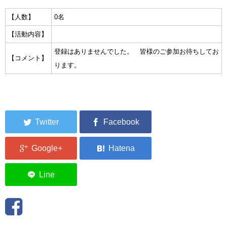
集中捜索活動の記録
【人数】
0名
【活動内容】
ボランティア募集要項
登録はありませんでした。 皆様のご参加お待ちしてお
【コメント】
ボランティアさん集合写真館
ります。
被災者支援活動【休止中】
港町の縫いっ娘ぶらぐ
港町の編みっ娘ぶらぐ
編みっ娘たち紹介
KRA BLOG
リンク
お問い合わせ