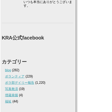
いつも本当にありがとうございま
す。
KRA公式facebook
カテゴリー
blog
(282)
ボランティア
(229)
ボラ部デイリー報告
(1,220)
写真救済
(19)
埋蔵発掘
(4)
福祉
(44)