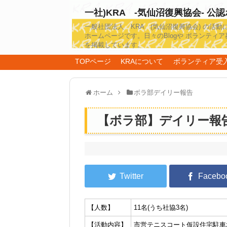
一社)KRA -気仙沼復興協会- 公
一般社団法人 KRA (気仙沼復興協会) の活動
ホームページです。日々のBlogや ボランティア
を掲載しています。
TOPページ
KRAについて
ボランティア受
ホーム
ボラ部デイリー報告
【ボラ部】デイリー報告20
【人数】
11名(うち社協3名)
【活動内容】
市営テニスコート仮設住宅駐車