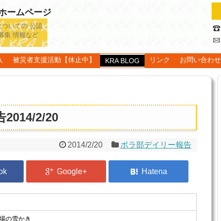
認ホームページ
についての 公認
募集 情報など
入
被災者支援活動【休止中】
リンク
お問い合わ
KRA BLOG
14/2/20
2014/2/20
ボラ部デイリー報告
場の雪かき