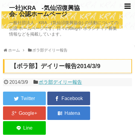
一社)KRA -気仙沼復興協
会- 公認ホームページ
TOPページ
一般社団法人 KRA (気仙沼復興協会) の活動についての
公認 ホームページです。日々のBlogや ボランティア募集
KRAについて
情報などを掲載しています。
KRA沿革
ホーム
ボラ部デイリー報告
清掃事業
【ボラ部】デイリー報告2014/3/9
写真救済事業
福祉事業
2014/3/9
ボラ部デイリー報告
学校施設改善業務事業
埋蔵発掘/資料整備事業
ボランティア受入
2026年3月11日捜索活動ボランティア募集 NEW