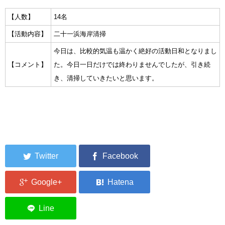
集中捜索活動の記録
【人数】
14名
【活動内容】
二十一浜海岸清掃
ボランティア募集要項
今日は、比較的気温も温かく絶好の活動日和となりまし
ボランティアさん集合写真館
【コメント】
た。今日一日だけでは終わりませんでしたが、引き続
き、清掃していきたいと思います。
被災者支援活動【休止中】
港町の縫いっ娘ぶらぐ
港町の編みっ娘ぶらぐ
編みっ娘たち紹介
KRA BLOG
リンク
お問い合わせ