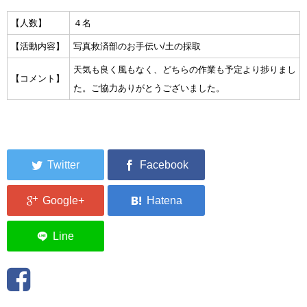
集中捜索活動の記録
【人数】
４名
【活動内容】
写真救済部のお手伝い/土の採取
ボランティア募集要項
天気も良く風もなく、どちらの作業も予定より捗りまし
【コメント】
ボランティアさん集合写真館
た。ご協力ありがとうございました。
被災者支援活動【休止中】
港町の縫いっ娘ぶらぐ
港町の編みっ娘ぶらぐ
編みっ娘たち紹介
KRA BLOG
リンク
お問い合わせ