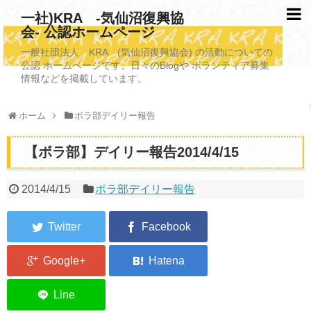
一社)KRA -気仙沼復興協
会- 公認ホームページ
TOPページ
一般社団法人 KRA (気仙沼復興協会) の活動についての
公認 ホームページです。日々のBlogや ボランティア募集
KRAについて
情報などを掲載しています。
KRA沿革
ホーム
ボラ部デイリー報告
清掃事業
【ボラ部】デイリー報告2014/4/15
写真救済事業
福祉事業
2014/4/15
ボラ部デイリー報告
学校施設改善業務事業
埋蔵発掘/資料整備事業
ボランティア受入
2026年3月11日捜索活動ボランティア募集 NEW