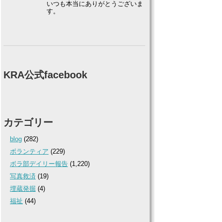
いつも本当にありがとうございま
す。
KRA公式facebook
カテゴリー
blog
(282)
ボランティア
(229)
ボラ部デイリー報告
(1,220)
写真救済
(19)
埋蔵発掘
(4)
福祉
(44)