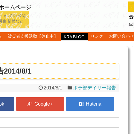
認ホームページ
についての 公認
募集 情報など
入
被災者支援活動【休止中】
リンク
お問い合わ
KRA BLOG
14/8/1
2014/8/1
ボラ部デイリー報告