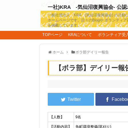
一社)KRA -気仙沼復興協会- 公
一般社団法人 KRA (気仙沼復興協会) の活動
ホームページです。日々のBlogや ボランティア
を掲載しています。
TOPページ
KRAについて
ボランティア受
ホーム
ボラ部デイリー報告
【ボラ部】デイリー報告20
【人数】
9名
【活動内容】
魚町環境整備(草刈り)