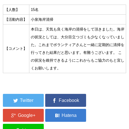
集中捜索活動の記録
【人数】
15名
【活動内容】
小泉海岸清掃
ボランティア募集要項
本日は、天気も良く海岸の清掃をして頂きました。海岸
ボランティアさん集合写真館
の状況としては、大分目立つゴミも少なくなっていまし
た。これまでボランティアさんと一緒に定期的に清掃を
【コメント】
被災者支援活動【休止中】
行ってきた結果だと思います。有難うございます。 こ
港町の縫いっ娘ぶらぐ
の状況を維持できるようにこれからもご協力のもと宜し
くお願いします。
港町の編みっ娘ぶらぐ
編みっ娘たち紹介
KRA BLOG
リンク
お問い合わせ