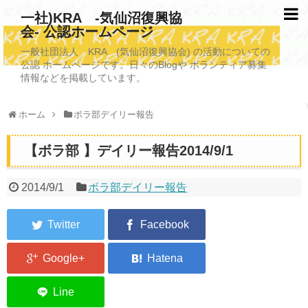
一社)KRA -気仙沼復興協
会- 公認ホームページ
TOPページ
一般社団法人 KRA (気仙沼復興協会) の活動についての
公認 ホームページです。日々のBlogや ボランティア募集
KRAについて
情報などを掲載しています。
KRA沿革
ホーム
ボラ部デイリー報告
清掃事業
【ボラ部 】デイリー報告2014/9/1
写真救済事業
福祉事業
2014/9/1
ボラ部デイリー報告
学校施設改善業務事業
埋蔵発掘/資料整備事業
ボランティア受入
2026年3月11日捜索活動ボランティア募集 NEW