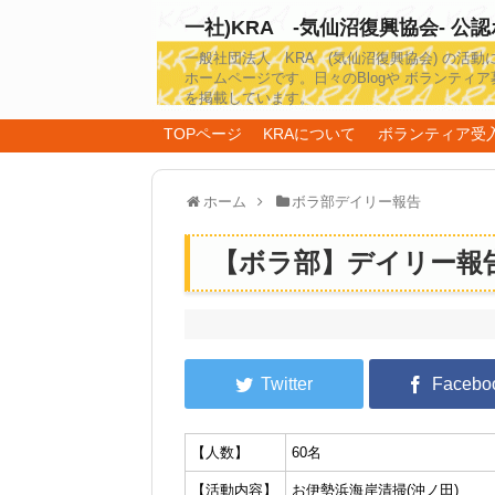
一社)KRA -気仙沼復興協会- 公
一般社団法人 KRA (気仙沼復興協会) の活動
ホームページです。日々のBlogや ボランティア
を掲載しています。
TOPページ
KRAについて
ボランティア受
ホーム
ボラ部デイリー報告
【ボラ部】デイリー報告 2
【人数】
60名
【活動内容】
お伊勢浜海岸清掃(沖ノ田)