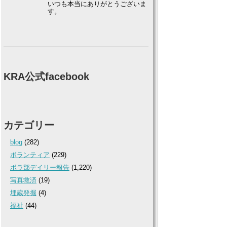
いつも本当にありがとうございま
す。
KRA公式facebook
カテゴリー
blog
(282)
ボランティア
(229)
ボラ部デイリー報告
(1,220)
写真救済
(19)
埋蔵発掘
(4)
福祉
(44)