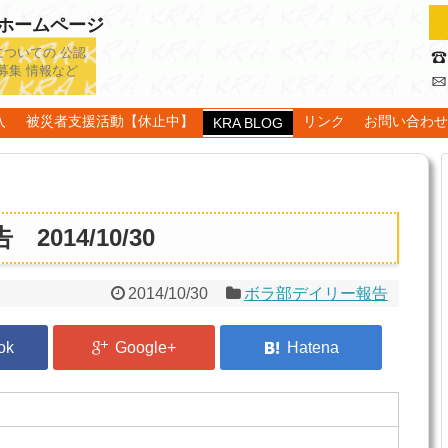
認ホームページ
についての 公認
募集 情報など
入
被災者支援活動【休止中】
リンク
お問い合わ
KRA BLOG
014/10/30
2014/10/30
ボラ部デイリー報告