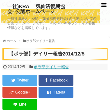
一社)KRA -気仙沼復興協
会- 公認ホームページ
TOPページ
一般社団法人 KRA (気仙沼復興協会) の活動についての
公認 ホームページです。日々のBlogや ボランティア募集
KRAについて
情報などを掲載しています。
KRA沿革
ホーム
ボラ部デイリー報告
清掃事業
【ボラ部】デイリー報告2014/12/5
写真救済事業
福祉事業
2014/12/5
ボラ部デイリー報告
学校施設改善業務事業
埋蔵発掘/資料整備事業
ボランティア受入
2026年3月11日捜索活動ボランティア募集 NEW