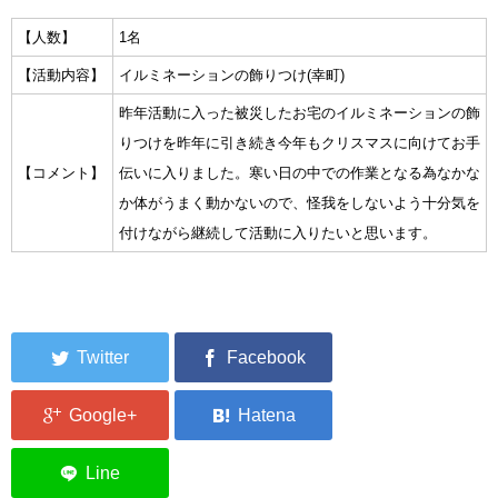
集中捜索活動の記録
【人数】
1名
【活動内容】
イルミネーションの飾りつけ(幸町)
ボランティア募集要項
昨年活動に入った被災したお宅のイルミネーションの飾
ボランティアさん集合写真館
りつけを昨年に引き続き今年もクリスマスに向けてお手
【コメント】
伝いに入りました。寒い日の中での作業となる為なかな
被災者支援活動【休止中】
か体がうまく動かないので、怪我をしないよう十分気を
港町の縫いっ娘ぶらぐ
付けながら継続して活動に入りたいと思います。
港町の編みっ娘ぶらぐ
編みっ娘たち紹介
KRA BLOG
リンク
お問い合わせ