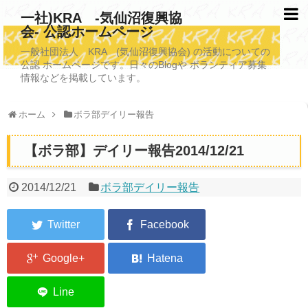
一社)KRA -気仙沼復興協
会- 公認ホームページ
TOPページ
一般社団法人 KRA (気仙沼復興協会) の活動についての
公認 ホームページです。日々のBlogや ボランティア募集
KRAについて
情報などを掲載しています。
KRA沿革
ホーム
ボラ部デイリー報告
清掃事業
【ボラ部】デイリー報告2014/12/21
写真救済事業
福祉事業
2014/12/21
ボラ部デイリー報告
学校施設改善業務事業
埋蔵発掘/資料整備事業
ボランティア受入
2026年3月11日捜索活動ボランティア募集 NEW