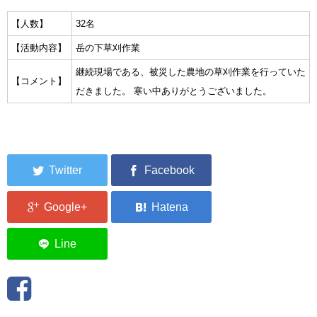
集中捜索活動の記録
【人数】
32名
【活動内容】
岳の下草刈作業
ボランティア募集要項
継続現場である、被災した農地の草刈作業を行っていた
【コメント】
ボランティアさん集合写真館
だきました。 寒い中ありがとうございました。
被災者支援活動【休止中】
港町の縫いっ娘ぶらぐ
港町の編みっ娘ぶらぐ
編みっ娘たち紹介
KRA BLOG
リンク
お問い合わせ