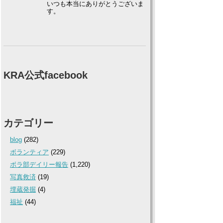
いつも本当にありがとうございま
す。
KRA公式facebook
カテゴリー
blog
(282)
ボランティア
(229)
ボラ部デイリー報告
(1,220)
写真救済
(19)
埋蔵発掘
(4)
福祉
(44)