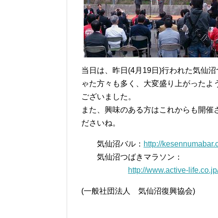
当日は、昨日(4月19日)行われた気
ゃた方々も多く、大変盛り上がったよ
ございました。
また、興味のある方はこれからも開催
ださいね。
気仙沼バル：
http://kesennumabar.
気仙沼つばきマラソン：
http://www.active-life.co
(一般社団法人 気仙沼復興協会)