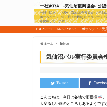
一社)KRA -気仙沼復興協会- 公
一般社団法人 KRA (気仙沼復興協会) の活動
ホームページです。日々のBlogや ボランティア
を掲載しています。
TOPページ
KRAについて
ボランティア受
ホーム
blog
気仙沼バル実行委員会
こんにちは、今日は各地で雨模様
。
大変激しい雨のところもあるようです