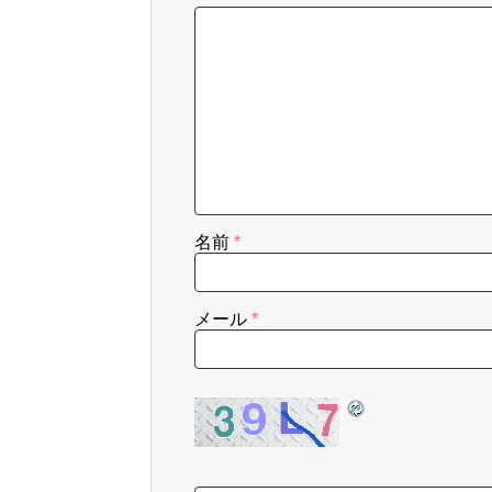
名前
*
メール
*