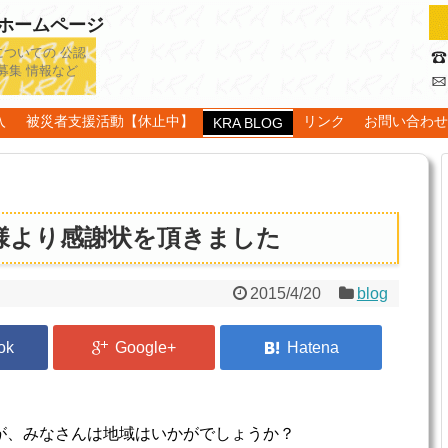
認ホームページ
についての 公認
募集 情報など
入
被災者支援活動【休止中】
リンク
お問い合わ
KRA BLOG
様より感謝状を頂きました
2015/4/20
blog
が、みなさんは地域はいかがでしょうか？