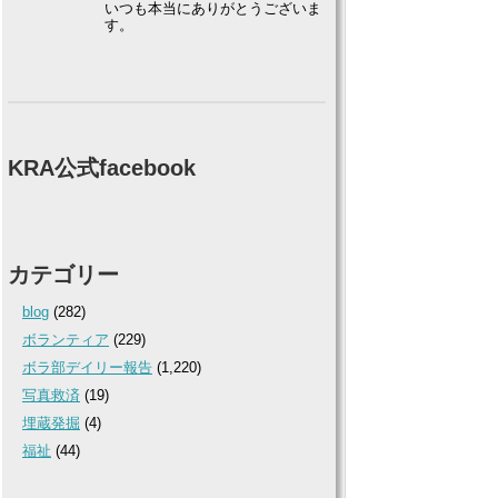
いつも本当にありがとうございま
す。
KRA公式facebook
カテゴリー
blog
(282)
ボランティア
(229)
ボラ部デイリー報告
(1,220)
写真救済
(19)
埋蔵発掘
(4)
福祉
(44)