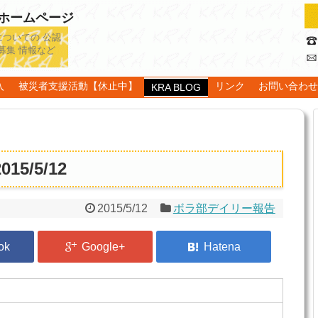
認ホームページ
についての 公認
募集 情報など
入
被災者支援活動【休止中】
リンク
お問い合わ
KRA BLOG
5/5/12
2015/5/12
ボラ部デイリー報告