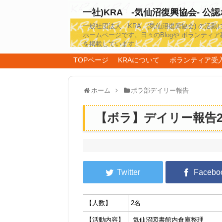
一社)KRA -気仙沼復興協会- 公
一般社団法人 KRA (気仙沼復興協会) の活動
ホームページです。日々のBlogや ボランティア
を掲載しています。
TOPページ
KRAについて
ボランティア受
ホーム
ボラ部デイリー報告
【ボラ】デイリー報告201
【人数】
2名
【活動内容】
気仙沼図書館内倉庫整理