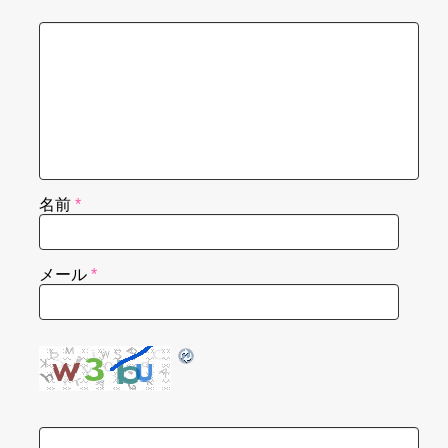
名前
*
メール
*