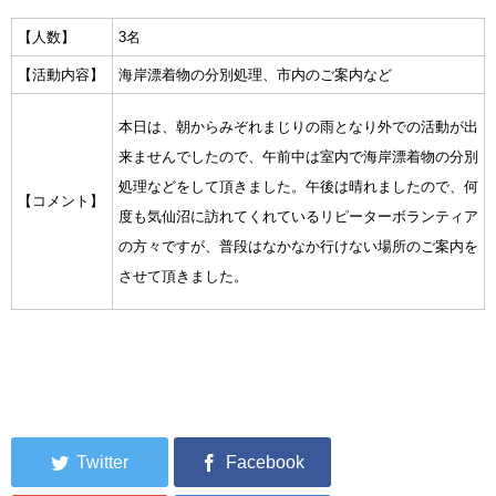
集中捜索活動の記録
【人数】
3名
【活動内容】
海岸漂着物の分別処理、市内のご案内など
ボランティア募集要項
本日は、朝からみぞれまじりの雨となり外での活動が出
ボランティアさん集合写真館
来ませんでしたので、午前中は室内で海岸漂着物の分別
処理などをして頂きました。午後は晴れましたので、何
被災者支援活動【休止中】
【コメント】
度も気仙沼に訪れてくれているリピーターボランティア
港町の縫いっ娘ぶらぐ
の方々ですが、普段はなかなか行けない場所のご案内を
させて頂きました。
港町の編みっ娘ぶらぐ
編みっ娘たち紹介
KRA BLOG
リンク
お問い合わせ