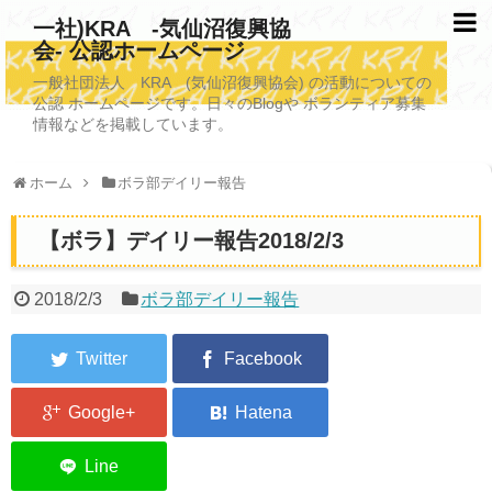
一社)KRA -気仙沼復興協
会- 公認ホームページ
TOPページ
一般社団法人 KRA (気仙沼復興協会) の活動についての
公認 ホームページです。日々のBlogや ボランティア募集
KRAについて
情報などを掲載しています。
KRA沿革
ホーム
ボラ部デイリー報告
清掃事業
【ボラ】デイリー報告2018/2/3
写真救済事業
福祉事業
2018/2/3
ボラ部デイリー報告
学校施設改善業務事業
埋蔵発掘/資料整備事業
ボランティア受入
2026年3月11日捜索活動ボランティア募集 NEW