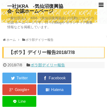
一社)KRA -気仙沼復興協
会- 公認ホームページ
TOPページ
一般社団法人 KRA (気仙沼復興協会) の活動についての
公認 ホームページです。日々のBlogや ボランティア募集
KRAについて
情報などを掲載しています。
KRA沿革
ホーム
ボラ部デイリー報告
清掃事業
【ボラ】デイリー報告2018/7/8
写真救済事業
福祉事業
2018/7/8
ボラ部デイリー報告
学校施設改善業務事業
埋蔵発掘/資料整備事業
ボランティア受入
2026年3月11日捜索活動ボランティア募集 NEW