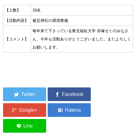
集中捜索活動の記録
【人数】
16名
【活動内容】
被災神社の環境整備
ボランティア募集要項
毎年来て下さっている東北福祉大学 赤塚ゼミのみなさ
ボランティアさん集合写真館
【コメント】
ん、今年も活動ありがとうございました。またよろしく
お願いします。
被災者支援活動【休止中】
港町の縫いっ娘ぶらぐ
港町の編みっ娘ぶらぐ
編みっ娘たち紹介
KRA BLOG
リンク
お問い合わせ