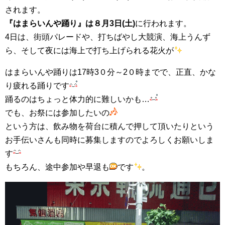
されます。
『はまらいんや踊り』は８月3日(土)
に行われます。
4日は、街頭パレードや、打ちばやし大競演、海上うんず
ら、そして夜には海上で打ち上げられる花火が
はまらいんや踊りは17時3０分～2０時までで、正直、かな
り疲れる踊りです
踊るのはちょっと体力的に難しいかも…
でも、お祭には参加したいの
という方は、飲み物を荷台に積んで押して頂いたりという
お手伝いさんも同時に募集しますのでよろしくお願いしま
す
もちろん、途中参加や早退も
です
。