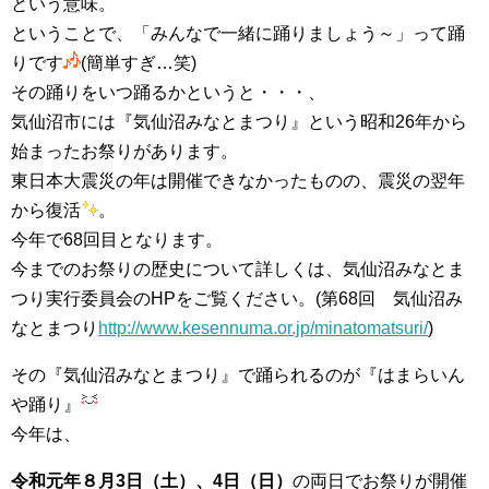
という意味。
ということで、「みんなで一緒に踊りましょう～」って踊
りです
(簡単すぎ…笑)
その踊りをいつ踊るかというと・・・、
気仙沼市には『気仙沼みなとまつり』という昭和26年から
始まったお祭りがあります。
東日本大震災の年は開催できなかったものの、震災の翌年
から復活
。
今年で68回目となります。
今までのお祭りの歴史について詳しくは、気仙沼みなとま
つり実行委員会のHPをご覧ください。(第68回 気仙沼み
なとまつり
http://www.kesennuma.or.jp/minatomatsuri/
)
その『気仙沼みなとまつり』で踊られるのが『はまらいん
や踊り』
今年は、
令和元年８月3日（土）、4日（日）
の両日でお祭りが開催