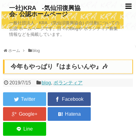
一社)KRA -気仙沼復興協
会- 公認ホームページ
TOPページ
一般社団法人 KRA (気仙沼復興協会) の活動についての
公認 ホームページです。日々のBlogや ボランティア募集
KRAについて
情報などを掲載しています。
KRA沿革
ホーム
blog
清掃事業
今年もやっぱり『はまらいんや』🎶
写真救済事業
福祉事業
2019/7/15
blog
,
ボランティア
学校施設改善業務事業
埋蔵発掘/資料整備事業
ボランティア受入
2026年3月11日捜索活動ボランティア募集 NEW