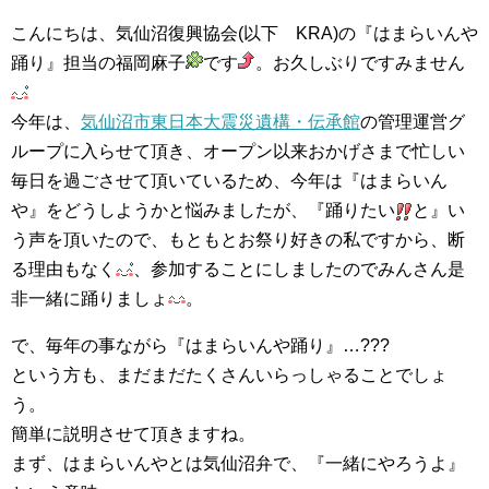
集中捜索活動の記録
こんにちは、気仙沼復興協会(以下 KRA)の『はまらいんや
踊り』担当の福岡麻子
です
。お久しぶりですみません
ボランティア募集要項
今年は、
気仙沼市東日本大震災遺構・伝承館
の管理運営グ
ボランティアさん集合写真館
ループに入らせて頂き、オープン以来おかげさまで忙しい
毎日を過ごさせて頂いているため、今年は『はまらいん
被災者支援活動【休止中】
や』をどうしようかと悩みましたが、『踊りたい
と』い
港町の縫いっ娘ぶらぐ
う声を頂いたので、もともとお祭り好きの私ですから、断
る理由もなく
、参加することにしましたのでみんさん是
港町の編みっ娘ぶらぐ
非一緒に踊りましょ
。
編みっ娘たち紹介
で、毎年の事ながら『はまらいんや踊り』…???
という方も、まだまだたくさんいらっしゃることでしょ
KRA BLOG
う。
リンク
簡単に説明させて頂きますね。
まず、はまらいんやとは気仙沼弁で、『一緒にやろうよ』
お問い合わせ