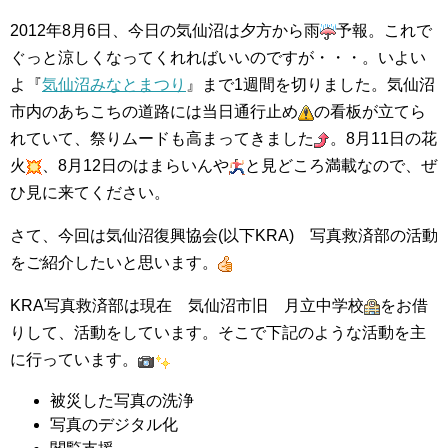
集中捜索活動の記録
2012年8月6日、今日の気仙沼は夕方から雨
予報。これで
ぐっと涼しくなってくれればいいのですが・・・。いよい
ボランティア募集要項
よ『
気仙沼みなとまつり
』まで1週間を切りました。気仙沼
市内のあちこちの道路には当日通行止め
の看板が立てら
ボランティアさん集合写真館
れていて、祭りムードも高まってきました
。8月11日の花
火
、8月12日のはまらいんや
と見どころ満載なので、ぜ
被災者支援活動【休止中】
ひ見に来てください。
港町の縫いっ娘ぶらぐ
さて、今回は気仙沼復興協会(以下KRA) 写真救済部の活動
港町の編みっ娘ぶらぐ
をご紹介したいと思います。
編みっ娘たち紹介
KRA写真救済部は現在 気仙沼市旧 月立中学校
をお借
りして、活動をしています。そこで下記のような活動を主
KRA BLOG
に行っています。
リンク
被災した写真の洗浄
写真のデジタル化
お問い合わせ