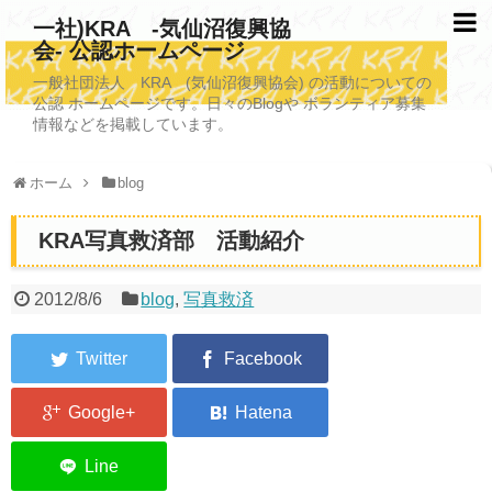
一社)KRA -気仙沼復興協
会- 公認ホームページ
TOPページ
一般社団法人 KRA (気仙沼復興協会) の活動についての
公認 ホームページです。日々のBlogや ボランティア募集
KRAについて
情報などを掲載しています。
KRA沿革
ホーム
blog
清掃事業
KRA写真救済部 活動紹介
写真救済事業
福祉事業
2012/8/6
blog
,
写真救済
学校施設改善業務事業
埋蔵発掘/資料整備事業
ボランティア受入
2026年3月11日捜索活動ボランティア募集 NEW