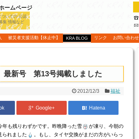
認ホームページ
についての 公認
募集 情報など
入
被災者支援活動【休止中】
リンク
お問い合わ
KRA BLOG
』最新号 第13号掲載しました
2012/12/3
福祉
迎え今年も残りわずかです。昨晩降った雪
が凍り、今朝の
見られました
。もし、タイヤ交換がまだの方がいらっ