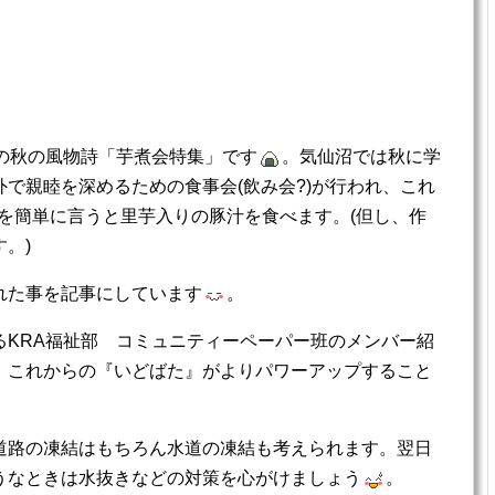
の秋の風物詩「芋煮会特集」です
。気仙沼では秋に学
で親睦を深めるための食事会(飲み会?)が行われ、これ
を
簡単に言うと里芋入りの豚汁を食べます。(但し、作
。)
れた事を記事にしています
。
るKRA福祉部 コミュニティーペーパー班のメンバー紹
、これからの『いどばた』がよりパワーアップすること
道路の凍結はもちろん水道の凍結も考えられます。翌日
うなときは水抜きなどの対策を心がけましょう
。