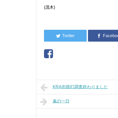
(茂木)
KRA街路灯調査終わりました
嵐の一日