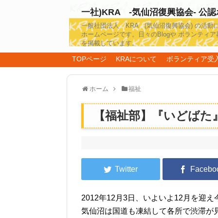
一社)KRA -気仙沼復興協会- 公
一般社団法人 KRA (気仙沼復興協会) の活動
ホームページです。日々のBlogや ボランティア
を掲載しています。
TOPページ
KRAについて
ボランティア受
ホーム
福祉
【福祉部】『いどばた
2012年12月3日、いよいよ12月を
気仙沼は国道も凍結して各所で渋滞が