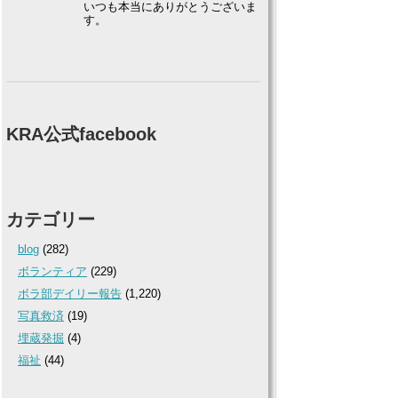
いつも本当にありがとうございま
す。
KRA公式facebook
カテゴリー
blog
(282)
ボランティア
(229)
ボラ部デイリー報告
(1,220)
写真救済
(19)
埋蔵発掘
(4)
福祉
(44)