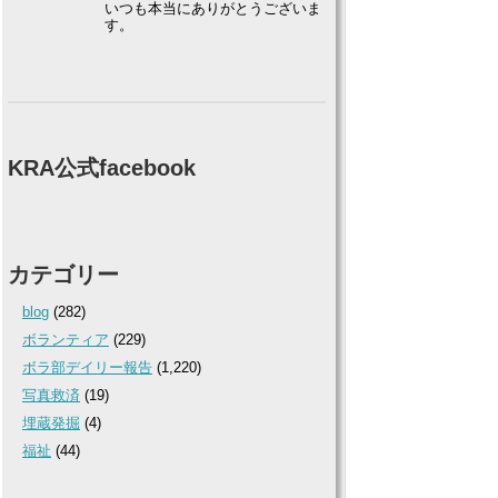
いつも本当にありがとうございま
す。
KRA公式facebook
カテゴリー
blog
(282)
ボランティア
(229)
ボラ部デイリー報告
(1,220)
写真救済
(19)
埋蔵発掘
(4)
福祉
(44)