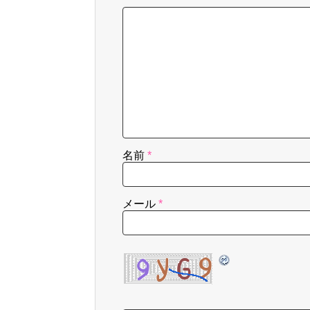
名前
*
メール
*