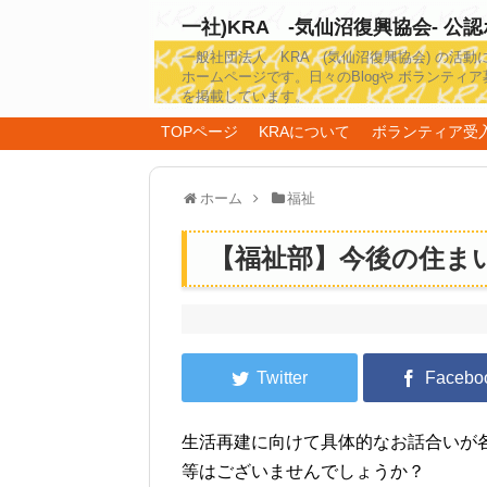
一社)KRA -気仙沼復興協会- 公
一般社団法人 KRA (気仙沼復興協会) の活動
ホームページです。日々のBlogや ボランティア
を掲載しています。
TOPページ
KRAについて
ボランティア受
ホーム
福祉
【福祉部】今後の住ま
生活再建に向けて具体的なお話合いが
等はございませんでしょうか？