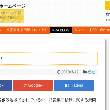
認ホームページ
についての 公認
募集 情報など
入
被災者支援活動【休止中】
リンク
お問い合わ
KRA BLOG
い
2013/3/12
福祉
各仮設地域でされている中、防災集団移転に関する疑問