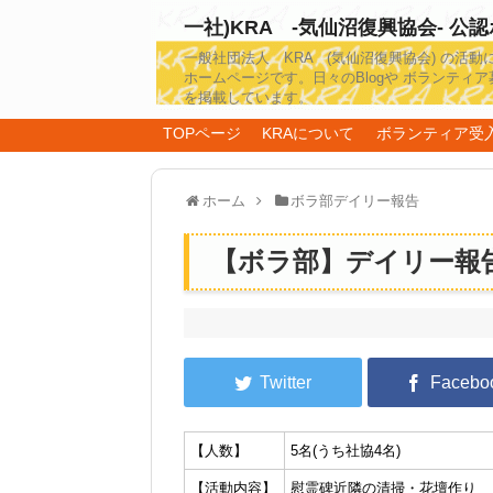
一社)KRA -気仙沼復興協会- 公
一般社団法人 KRA (気仙沼復興協会) の活動
ホームページです。日々のBlogや ボランティア
を掲載しています。
TOPページ
KRAについて
ボランティア受
ホーム
ボラ部デイリー報告
【ボラ部】デイリー報告20
【人数】
5名(うち社協4名)
【活動内容】
慰霊碑近隣の清掃・花壇作り