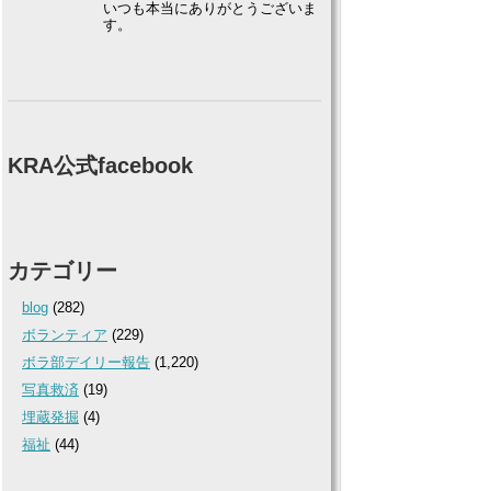
いつも本当にありがとうございま
す。
KRA公式facebook
カテゴリー
blog
(282)
ボランティア
(229)
ボラ部デイリー報告
(1,220)
写真救済
(19)
埋蔵発掘
(4)
福祉
(44)