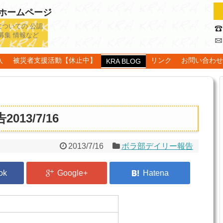
認ホームページ
についての 公認
募集 情報など
入
被災者支援活動【休止中】
リンク
お問い合わ
KRA BLOG
13/7/16
2013/7/16
ボラ部デイリー報告