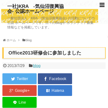
一社)KRA -気仙沼復興協
会- 公認ホームページ
TOPページ
一般社団法人 KRA (気仙沼復興協会) の活動についての
公認 ホームページです。日々のBlogや ボランティア募集
KRAについて
情報などを掲載しています。
KRA沿革
ホーム
blog
清掃事業
Office2013研修会に参加しました
写真救済事業
福祉事業
2013/7/29
blog
学校施設改善業務事業
埋蔵発掘/資料整備事業
ボランティア受入
2026年3月11日捜索活動ボランティア募集 NEW