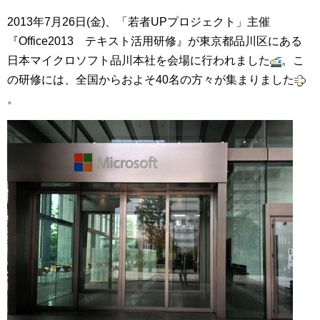
集中捜索活動の記録
2013年7月26日(金)、「若者UPプロジェクト」主催
『Office2013 テキスト活用研修』が東京都品川区にある
ボランティア募集要項
日本マイクロソフト品川本社を会場に行われました
。こ
の研修には、全国からおよそ40名の方々が集まりました
ボランティアさん集合写真館
。
被災者支援活動【休止中】
港町の縫いっ娘ぶらぐ
港町の編みっ娘ぶらぐ
編みっ娘たち紹介
KRA BLOG
リンク
お問い合わせ