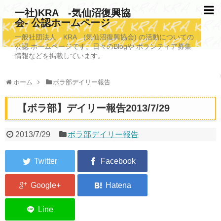
一社)KRA -気仙沼復興協
会- 公認ホームページ
TOPページ
一般社団法人 KRA (気仙沼復興協会) の活動についての
公認 ホームページです。日々のBlogや ボランティア募集
KRAについて
情報などを掲載しています。
KRA沿革
ホーム
ボラ部デイリー報告
清掃事業
【ボラ部】デイリー報告2013/7/29
写真救済事業
福祉事業
2013/7/29
ボラ部デイリー報告
学校施設改善業務事業
埋蔵発掘/資料整備事業
ボランティア受入
2026年3月11日捜索活動ボランティア募集 NEW