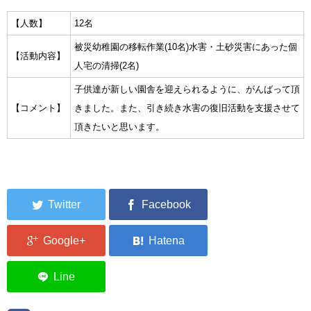
集中捜索活動の記録
【人数】
12名
被災幼稚園の移転作業(10名)水害・土砂災害にあった個
【活動内容】
ボランティア募集要項
人宅の清掃(2名)
ボランティアさん集合写真館
子供達が新しい園舎を迎えられるように、がんばって頂
【コメント】
きました。また、引き続き水害の復旧活動を支援させて
被災者支援活動【休止中】
頂きたいと思います。
港町の縫いっ娘ぶらぐ
港町の編みっ娘ぶらぐ
編みっ娘たち紹介
KRA BLOG
リンク
お問い合わせ