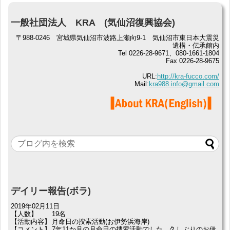
一般社団法人 KRA (気仙沼復興協会)
〒988-0246 宮城県気仙沼市波路上瀬向9-1 気仙沼市東日本大震災
遺構・伝承館内
Tel 0226-28-9671、080-1661-1804
Fax 0226-28-9675
URL:
http://kra-fucco.com/
Mail:
kra988.info@gmail.com
デイリー報告(ボラ)
2019年02月11日
【人数】
19名
【活動内容】
月命日の捜索活動(お伊勢浜海岸)
【コメント】
7年11か月の月命日の捜索活動でした。久しぶりのお伊