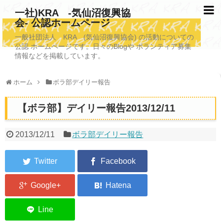
一社)KRA -気仙沼復興協
会- 公認ホームページ
TOPページ
一般社団法人 KRA (気仙沼復興協会) の活動についての
公認 ホームページです。日々のBlogや ボランティア募集
KRAについて
情報などを掲載しています。
KRA沿革
ホーム
ボラ部デイリー報告
清掃事業
【ボラ部】デイリー報告2013/12/11
写真救済事業
福祉事業
2013/12/11
ボラ部デイリー報告
学校施設改善業務事業
埋蔵発掘/資料整備事業
ボランティア受入
2026年3月11日捜索活動ボランティア募集 NEW