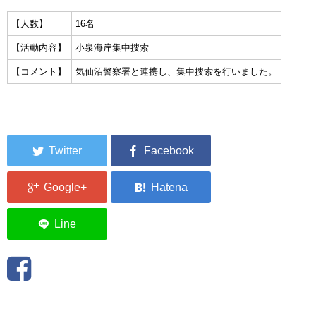
集中捜索活動の記録
【人数】
16名
【活動内容】
小泉海岸集中捜索
ボランティア募集要項
【コメント】
気仙沼警察署と連携し、集中捜索を行いました。
ボランティアさん集合写真館
被災者支援活動【休止中】
港町の縫いっ娘ぶらぐ
港町の編みっ娘ぶらぐ
編みっ娘たち紹介
KRA BLOG
リンク
お問い合わせ