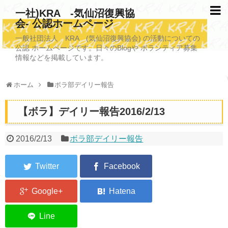
一社)KRA -気仙沼復興協
会- 公認ホームページ
TOPページ
一般社団法人 KRA (気仙沼復興協会) の活動についての
公認 ホームページです。日々のBlogや ボランティア募集
KRAについて
情報などを掲載しています。
KRA沿革
ホーム
ボラ部デイリー報告
清掃事業
【ボラ】デイリー報告2016/2/13
写真救済事業
福祉事業
2016/2/13
ボラ部デイリー報告
学校施設改善業務事業
埋蔵発掘/資料整備事業
ボランティア受入
2026年3月11日捜索活動ボランティア募集 NEW