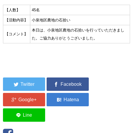
集中捜索活動の記録
【人数】
45名
【活動内容】
小泉地区農地の石拾い
ボランティア募集要項
本日は、小泉地区農地の石拾いを行っていただきまし
【コメント】
ボランティアさん集合写真館
た。ご協力ありがとうございました。
被災者支援活動【休止中】
港町の縫いっ娘ぶらぐ
港町の編みっ娘ぶらぐ
編みっ娘たち紹介
KRA BLOG
リンク
お問い合わせ