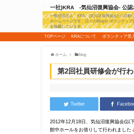
一社)KRA -気仙沼復興協会- 公
一般社団法人 KRA (気仙沼復興協会) の活動
ホームページです。日々のBlogや ボランティア
を掲載しています。
TOPページ
KRAについて
ボランティア受
ホーム
blog
第2回社員研修会が行
2012年12月18日、気仙沼復興協会(
館中ホールをお借りして行われました