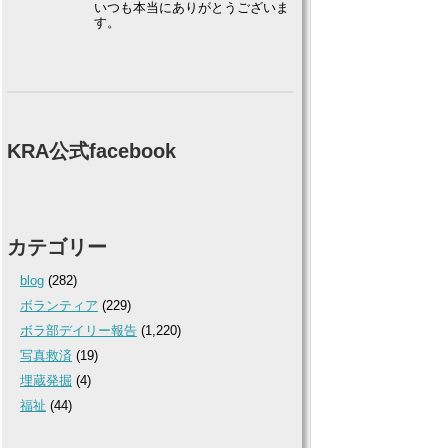
いつも本当にありがとうございま
す。
KRA公式facebook
カテゴリー
blog
(282)
ボランティア
(229)
ボラ部デイリー報告
(1,220)
写真救済
(19)
埋蔵発掘
(4)
福祉
(44)