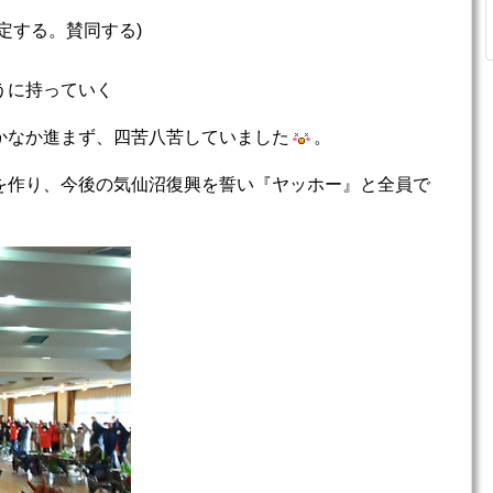
定する。賛同する)
うに持っていく
かなか進まず、四苦八苦していました
。
を作り、今後の気仙沼復興を誓い『ヤッホー』と全員で