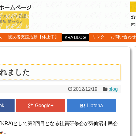
認ホームページ
についての 公認
募集 情報など
入
被災者支援活動【休止中】
リンク
お問い合わ
KRA BLOG
われました
2012/12/19
blog
以下KRA)として第2回目となる社員研修会が気仙沼市民会
。