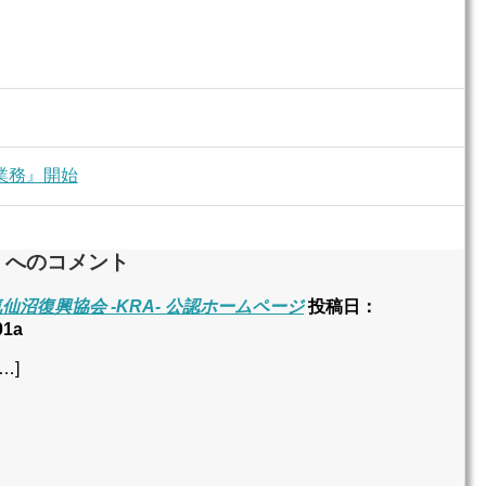
業務』開始
』へのコメント
仙沼復興協会 -KRA- 公認ホームページ
投稿日：
01a
…]