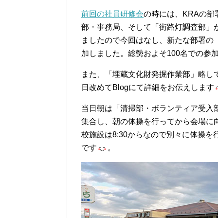
前回の社員研修会
の時には、KRAの
部・事務局、そして「街路灯調査部」
ましたので今回はなし、新たな部署の
加しました。総勢およそ100名での参
また、「埋蔵文化財発掘作業部」略し
日改めてBlogにて詳細をお伝えします
当日朝は「清掃部・ボランティア受入
集合し、朝の体操を行ってから会場に向
校施設は8:30からなので別々に体操
です
。